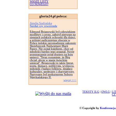
WASZE LISTY
CO NOWEGO?
gloria24.pl poleca:
Amelia Szafrańska
Surdut czy rewerenda
Edmund Bojanowski był człowiekiem
modlitwy i czynu, założył pierwsze na
ziemiach polskich ochronki dla dzieci,
a później najliczniejsze obecnie w
Polsce żeńskie zgromadzenie zakonnic
Służebniczek Najświętszej Marii
Panny. Nie został księdzem, choć od
młodości bardzo tego pragnął. Swoje
przeznaczenie pojął dopiero na łożu
smierci: "Teraz rozumiem, że Bóg
chciał, abym w stanie świeckim
umierał". Bojanowski to także literat,
poeta, tłumacz, publicysta, wydawca,
miłośnik i badacz folkloru, działacz
kulturalny, społeczny i charytatywny.
Nazywany był prekursorem Soboru
Watykańskiego II.
więcej >>>
TEKSTY ILG
|
OWLG
|
LI
CZ
© Copyright by
Konferencja 