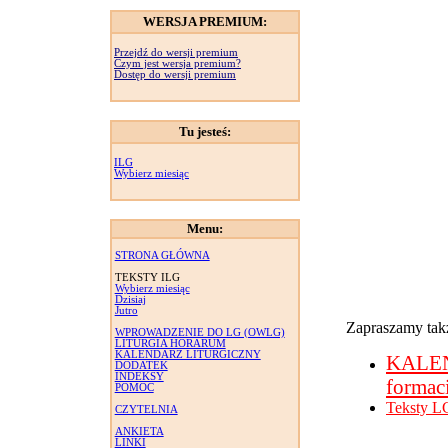
WERSJA PREMIUM:
Przejdź do wersji premium
Czym jest wersja premium?
Dostęp do wersji premium
Tu jesteś:
ILG
Wybierz miesiąc
Menu:
STRONA GŁÓWNA
TEKSTY ILG
Wybierz miesiąc
Dzisiaj
Jutro
Zapraszamy takż
WPROWADZENIE DO LG (OWLG)
LITURGIA HORARUM
KALENDARZ LITURGICZNY
KALE
DODATEK
INDEKSY
formac
POMOC
Teksty L
CZYTELNIA
ANKIETA
LINKI