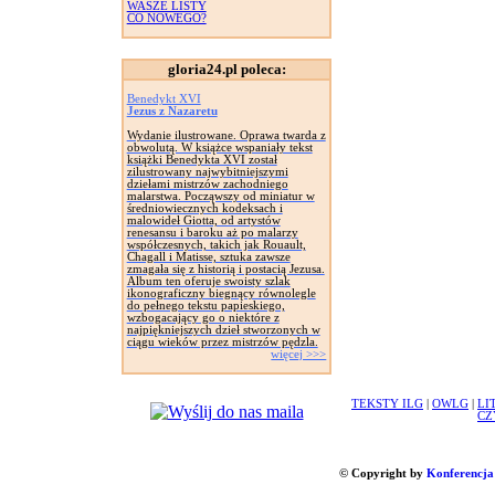
WASZE LISTY
CO NOWEGO?
gloria24.pl poleca:
Benedykt XVI
Jezus z Nazaretu
Wydanie ilustrowane. Oprawa twarda z
obwolutą. W książce wspaniały tekst
książki Benedykta XVI został
zilustrowany najwybitniejszymi
dziełami mistrzów zachodniego
malarstwa. Począwszy od miniatur w
średniowiecznych kodeksach i
malowideł Giotta, od artystów
renesansu i baroku aż po malarzy
współczesnych, takich jak Rouault,
Chagall i Matisse, sztuka zawsze
zmagała się z historią i postacią Jezusa.
Album ten oferuje swoisty szlak
ikonograficzny biegnący równolegle
do pełnego tekstu papieskiego,
wzbogacający go o niektóre z
najpiękniejszych dzieł stworzonych w
ciągu wieków przez mistrzów pędzla.
więcej >>>
TEKSTY ILG
|
OWLG
|
LI
CZ
© Copyright by
Konferencja 