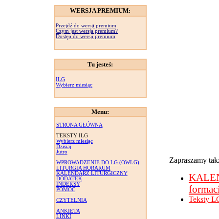
WERSJA PREMIUM:
Przejdź do wersji premium
Czym jest wersja premium?
Dostęp do wersji premium
Tu jesteś:
ILG
Wybierz miesiąc
Menu:
STRONA GŁÓWNA
TEKSTY ILG
Wybierz miesiąc
Dzisiaj
Jutro
Zapraszamy takż
WPROWADZENIE DO LG (OWLG)
LITURGIA HORARUM
KALENDARZ LITURGICZNY
KALE
DODATEK
INDEKSY
formac
POMOC
Teksty L
CZYTELNIA
ANKIETA
LINKI