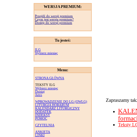
WERSJA PREMIUM:
Przejdź do wersji premium
Czym jest wersja premium?
Dostęp do wersji premium
Tu jesteś:
ILG
Wybierz miesiąc
Menu:
STRONA GŁÓWNA
TEKSTY ILG
Wybierz miesiąc
Dzisiaj
Jutro
Zapraszamy takż
WPROWADZENIE DO LG (OWLG)
LITURGIA HORARUM
KALENDARZ LITURGICZNY
KALE
DODATEK
INDEKSY
formac
POMOC
Teksty L
CZYTELNIA
ANKIETA
LINKI