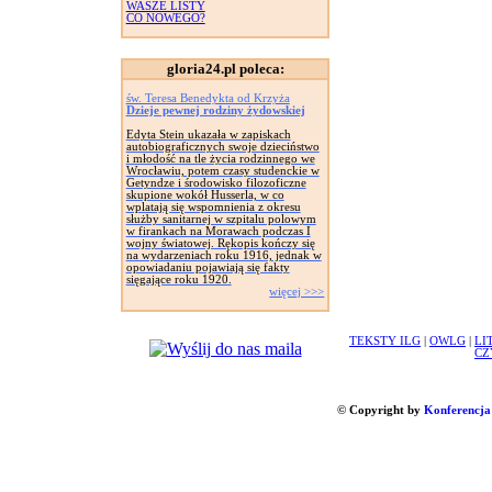
WASZE LISTY
CO NOWEGO?
gloria24.pl poleca:
św. Teresa Benedykta od Krzyża
Dzieje pewnej rodziny żydowskiej
Edyta Stein ukazała w zapiskach
autobiograficznych swoje dzieciństwo
i młodość na tle życia rodzinnego we
Wrocławiu, potem czasy studenckie w
Getyndze i środowisko filozoficzne
skupione wokół Husserla, w co
wplatają się wspomnienia z okresu
służby sanitarnej w szpitalu polowym
w firankach na Morawach podczas I
wojny światowej. Rękopis kończy się
na wydarzeniach roku 1916, jednak w
opowiadaniu pojawiają się fakty
sięgające roku 1920.
więcej >>>
TEKSTY ILG
|
OWLG
|
LI
CZ
© Copyright by
Konferencja 