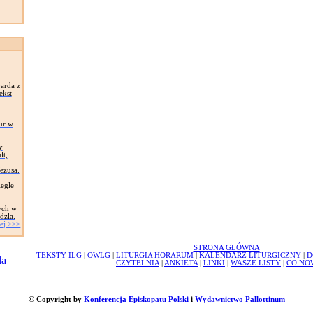
arda z
ekst
ur w
y
lt,
Jezusa.
egle
ych w
dzla.
ej >>>
STRONA GŁÓWNA
TEKSTY ILG
|
OWLG
|
LITURGIA HORARUM
|
KALENDARZ LITURGICZNY
|
D
CZYTELNIA
|
ANKIETA
|
LINKI
|
WASZE LISTY
|
CO NO
© Copyright by
Konferencja Episkopatu Polski
i
Wydawnictwo Pallottinum