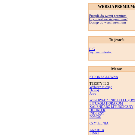
WERSJA PREMIUM
Przejdź do wersji premium
Czym jest wersja premium?
Dostęp do wersji premium
Tu jesteś:
ILG
Wybierz miesiąc
Menu:
STRONA GŁÓWNA
TEKSTY ILG
Wybierz miesiąc
Dzisiaj
Jutro
WPROWADZENIE DO LG (OW
LITURGIA HORARUM
KALENDARZ LITURGICZNY
DODATEK
INDEKSY
POMOC
CZYTELNIA
ANKIETA
LINKI