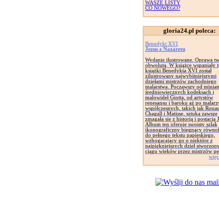
WASZE LISTY
CO NOWEGO?
gloria24.pl poleca:
Benedykt XVI
Jezus z Nazaretu
Wydanie ilustrowane. Oprawa tw
obwolutą. W książce wspaniały t
książki Benedykta XVI został
zilustrowany najwybitniejszymi
dziełami mistrzów zachodniego
malarstwa. Począwszy od miniat
średniowiecznych kodeksach i
malowideł Giotta, od artystów
renesansu i baroku aż po malarz
współczesnych, takich jak Rouau
Chagall i Matisse, sztuka zawsze
zmagała się z historią i postacią 
Album ten oferuje swoisty szlak
ikonograficzny biegnący równol
do pełnego tekstu papieskiego,
wzbogacający go o niektóre z
najpiękniejszych dzieł stworzon
ciągu wieków przez mistrzów pę
więc