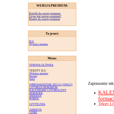
WERSJA PREMIUM:
Przejdź do wersji premium
Czym jest wersja premium?
Dostęp do wersji premium
Tu jesteś:
ILG
Wybierz miesiąc
Menu:
STRONA GŁÓWNA
TEKSTY ILG
Wybierz miesiąc
Dzisiaj
Jutro
Zapraszamy takż
WPROWADZENIE DO LG (OWLG)
LITURGIA HORARUM
KALENDARZ LITURGICZNY
KALE
DODATEK
INDEKSY
formac
POMOC
Teksty L
CZYTELNIA
ANKIETA
LINKI