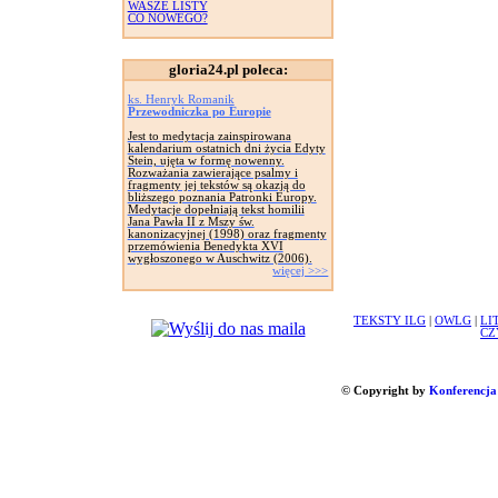
WASZE LISTY
CO NOWEGO?
gloria24.pl poleca:
ks. Henryk Romanik
Przewodniczka po Europie
Jest to medytacja zainspirowana
kalendarium ostatnich dni życia Edyty
Stein, ujęta w formę nowenny.
Rozważania zawierające psalmy i
fragmenty jej tekstów są okazją do
bliższego poznania Patronki Europy.
Medytacje dopełniają tekst homilii
Jana Pawła II z Mszy św.
kanonizacyjnej (1998) oraz fragmenty
przemówienia Benedykta XVI
wygłoszonego w Auschwitz (2006).
więcej >>>
TEKSTY ILG
|
OWLG
|
LI
CZ
© Copyright by
Konferencja 