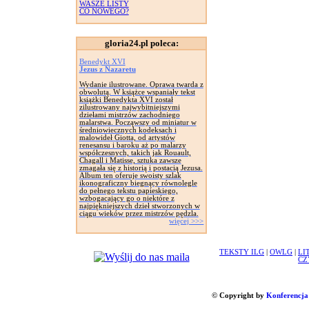
WASZE LISTY
CO NOWEGO?
gloria24.pl poleca:
Benedykt XVI
Jezus z Nazaretu
Wydanie ilustrowane. Oprawa twarda z
obwolutą. W książce wspaniały tekst
książki Benedykta XVI został
zilustrowany najwybitniejszymi
dziełami mistrzów zachodniego
malarstwa. Począwszy od miniatur w
średniowiecznych kodeksach i
malowideł Giotta, od artystów
renesansu i baroku aż po malarzy
współczesnych, takich jak Rouault,
Chagall i Matisse, sztuka zawsze
zmagała się z historią i postacią Jezusa.
Album ten oferuje swoisty szlak
ikonograficzny biegnący równolegle
do pełnego tekstu papieskiego,
wzbogacający go o niektóre z
najpiękniejszych dzieł stworzonych w
ciągu wieków przez mistrzów pędzla.
więcej >>>
TEKSTY ILG
|
OWLG
|
LI
CZ
© Copyright by
Konferencja 