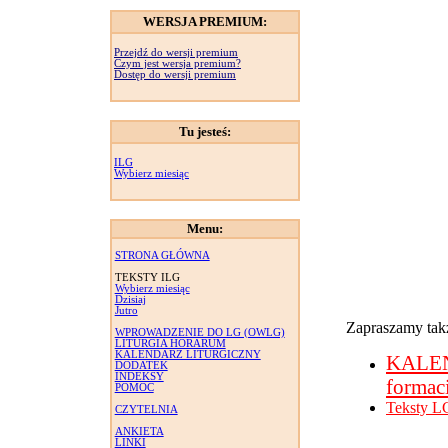
WERSJA PREMIUM:
Przejdź do wersji premium
Czym jest wersja premium?
Dostęp do wersji premium
Tu jesteś:
ILG
Wybierz miesiąc
Menu:
STRONA GŁÓWNA
TEKSTY ILG
Wybierz miesiąc
Dzisiaj
Jutro
Zapraszamy takż
WPROWADZENIE DO LG (OWLG)
LITURGIA HORARUM
KALENDARZ LITURGICZNY
KALE
DODATEK
INDEKSY
formac
POMOC
Teksty L
CZYTELNIA
ANKIETA
LINKI