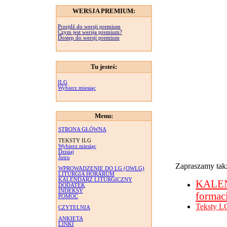
WERSJA PREMIUM:
Przejdź do wersji premium
Czym jest wersja premium?
Dostęp do wersji premium
Tu jesteś:
ILG
Wybierz miesiąc
Menu:
STRONA GŁÓWNA
TEKSTY ILG
Wybierz miesiąc
Dzisiaj
Jutro
Zapraszamy takż
WPROWADZENIE DO LG (OWLG)
LITURGIA HORARUM
KALENDARZ LITURGICZNY
KALE
DODATEK
INDEKSY
formac
POMOC
Teksty L
CZYTELNIA
ANKIETA
LINKI