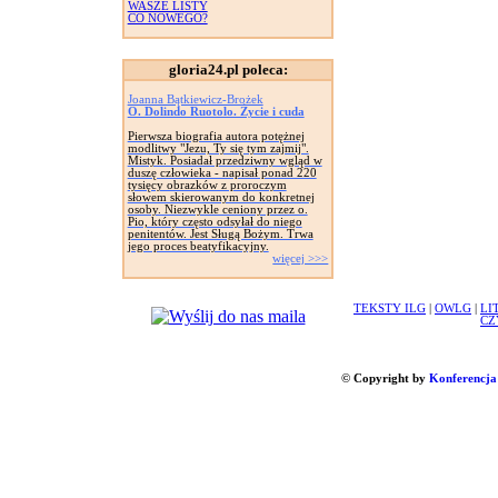
WASZE LISTY
CO NOWEGO?
gloria24.pl poleca:
Joanna Bątkiewicz-Brożek
O. Dolindo Ruotolo. Życie i cuda
Pierwsza biografia autora potężnej
modlitwy "Jezu, Ty się tym zajmij".
Mistyk. Posiadał przedziwny wgląd w
duszę człowieka - napisał ponad 220
tysięcy obrazków z proroczym
słowem skierowanym do konkretnej
osoby. Niezwykle ceniony przez o.
Pio, który często odsyłał do niego
penitentów. Jest Sługą Bożym. Trwa
jego proces beatyfikacyjny.
więcej >>>
TEKSTY ILG
|
OWLG
|
LI
CZ
© Copyright by
Konferencja 