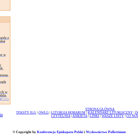
arda z
ekst
ur w
y
lt,
Jezusa.
egle
ych w
dzla.
ej >>>
STRONA GŁÓWNA
TEKSTY ILG
|
OWLG
|
LITURGIA HORARUM
|
KALENDARZ LITURGICZNY
|
D
CZYTELNIA
|
ANKIETA
|
LINKI
|
WASZE LISTY
|
CO NO
© Copyright by
Konferencja Episkopatu Polski
i
Wydawnictwo Pallottinum