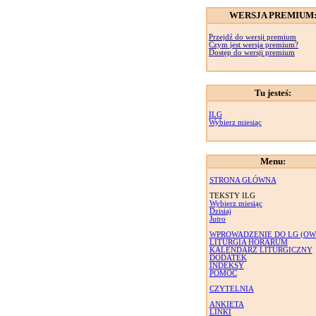
WERSJA PREMIUM
Przejdź do wersji premium
Czym jest wersja premium?
Dostęp do wersji premium
Tu jesteś:
ILG
Wybierz miesiąc
Menu:
STRONA GŁÓWNA
TEKSTY ILG
Wybierz miesiąc
Dzisiaj
Jutro
WPROWADZENIE DO LG (OW
LITURGIA HORARUM
KALENDARZ LITURGICZNY
DODATEK
INDEKSY
POMOC
CZYTELNIA
ANKIETA
LINKI