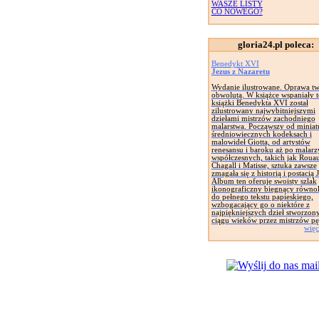
WASZE LISTY
CO NOWEGO?
gloria24.pl poleca:
Benedykt XVI
Jezus z Nazaretu
Wydanie ilustrowane. Oprawa tw
obwolutą. W książce wspaniały t
książki Benedykta XVI został
zilustrowany najwybitniejszymi
dziełami mistrzów zachodniego
malarstwa. Począwszy od miniat
średniowiecznych kodeksach i
malowideł Giotta, od artystów
renesansu i baroku aż po malarz
współczesnych, takich jak Rouau
Chagall i Matisse, sztuka zawsze
zmagała się z historią i postacią 
Album ten oferuje swoisty szlak
ikonograficzny biegnący równol
do pełnego tekstu papieskiego,
wzbogacający go o niektóre z
najpiękniejszych dzieł stworzon
ciągu wieków przez mistrzów pę
więc