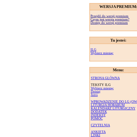
WERSJA PREMIUM
Przejdź do wersji premium
Czym jest wersja premium?
Dostęp do wersji premium
Tu jesteś:
ILG
Wybierz miesiąc
Menu:
STRONA GŁÓWNA
TEKSTY ILG
Wybierz miesiąc
Dzisiaj
Jutro
WPROWADZENIE DO LG (OW
LITURGIA HORARUM
KALENDARZ LITURGICZNY
DODATEK
INDEKSY
POMOC
CZYTELNIA
ANKIETA
LINKI