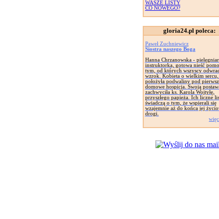
WASZE LISTY
CO NOWEGO?
gloria24.pl poleca:
Paweł Zuchniewicz
Siostra naszego Boga
Hanna Chrzanowska - pielęgniar
instruktorka, gotowa nieść pom
tym, od których wszyscy odwrac
wzrok. Kobieta o wielkim sercu,
położyła podwaliny pod pierwsz
domowe hospicja. Swoją postaw
zachwyciła ks. Karola Wojtyłę,
przyszłego papieża. Ich liczne li
świadczą o tym, że wspierali się
wzajemnie aż do końca jej życi
drogi.
więc