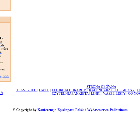
ka,
oc
ali
 która
e
a
sty
owej
ej >>>
STRONA GŁÓWNA
TEKSTY ILG
|
OWLG
|
LITURGIA HORARUM
|
KALENDARZ LITURGICZNY
|
D
CZYTELNIA
|
ANKIETA
|
LINKI
|
WASZE LISTY
|
CO NO
© Copyright by
Konferencja Episkopatu Polski
i
Wydawnictwo Pallottinum