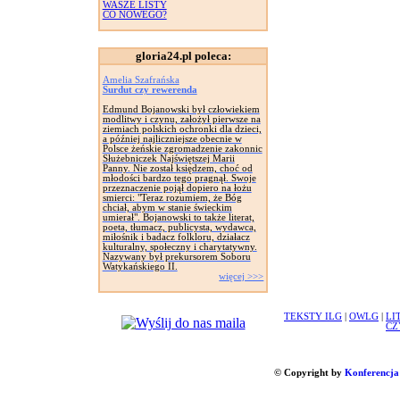
WASZE LISTY
CO NOWEGO?
gloria24.pl poleca:
Amelia Szafrańska
Surdut czy rewerenda
Edmund Bojanowski był człowiekiem
modlitwy i czynu, założył pierwsze na
ziemiach polskich ochronki dla dzieci,
a później najliczniejsze obecnie w
Polsce żeńskie zgromadzenie zakonnic
Służebniczek Najświętszej Marii
Panny. Nie został księdzem, choć od
młodości bardzo tego pragnął. Swoje
przeznaczenie pojął dopiero na łożu
smierci: "Teraz rozumiem, że Bóg
chciał, abym w stanie świeckim
umierał". Bojanowski to także literat,
poeta, tłumacz, publicysta, wydawca,
miłośnik i badacz folkloru, działacz
kulturalny, społeczny i charytatywny.
Nazywany był prekursorem Soboru
Watykańskiego II.
więcej >>>
TEKSTY ILG
|
OWLG
|
LI
CZ
© Copyright by
Konferencja 