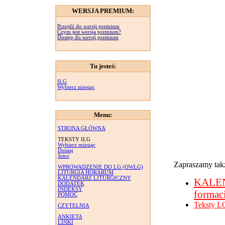
WERSJA PREMIUM:
Przejdź do wersji premium
Czym jest wersja premium?
Dostęp do wersji premium
Tu jesteś:
ILG
Wybierz miesiąc
Menu:
STRONA GŁÓWNA
TEKSTY ILG
Wybierz miesiąc
Dzisiaj
Jutro
Zapraszamy takż
WPROWADZENIE DO LG (OWLG)
LITURGIA HORARUM
KALENDARZ LITURGICZNY
KALE
DODATEK
INDEKSY
formac
POMOC
Teksty L
CZYTELNIA
ANKIETA
LINKI