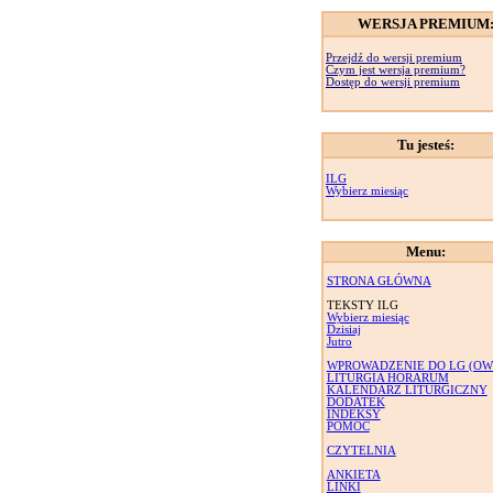
WERSJA PREMIUM
Przejdź do wersji premium
Czym jest wersja premium?
Dostęp do wersji premium
Tu jesteś:
ILG
Wybierz miesiąc
Menu:
STRONA GŁÓWNA
TEKSTY ILG
Wybierz miesiąc
Dzisiaj
Jutro
WPROWADZENIE DO LG (OW
LITURGIA HORARUM
KALENDARZ LITURGICZNY
DODATEK
INDEKSY
POMOC
CZYTELNIA
ANKIETA
LINKI