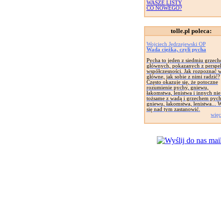
WASZE LISTY
CO NOWEGO?
tolle.pl poleca:
Wojciech Jędrzejewski OP
Wada ciężka, czyli pycha
Pycha to jeden z siedmiu grzec
głównych, pokazanych z persp
współczesności. Jak rozpoznać 
główne, jak sobie z nimi radzić?
Często okazuje się, że potoczne
rozumienie pychy, gniewu,
łakomstwa, lenistwa i innych nie 
tożsame z wadą i grzechem pych
gniewu, łakomstwa, lenistwa... 
się nad tym zastanowić.
więc