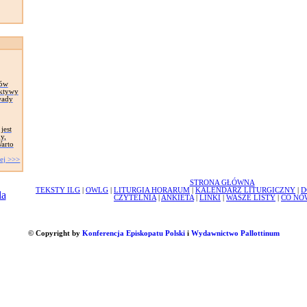
hów
ektywy
wady
jest
y,
Warto
ej >>>
STRONA GŁÓWNA
TEKSTY ILG
|
OWLG
|
LITURGIA HORARUM
|
KALENDARZ LITURGICZNY
|
D
CZYTELNIA
|
ANKIETA
|
LINKI
|
WASZE LISTY
|
CO NO
© Copyright by
Konferencja Episkopatu Polski
i
Wydawnictwo Pallottinum