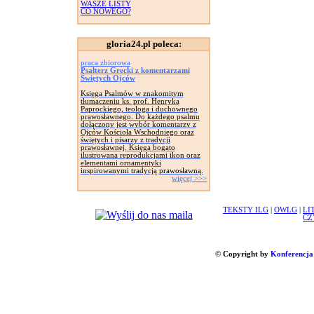
WASZE LISTY
CO NOWEGO?
gloria24.pl poleca:
praca zbiorowa
Psałterz Grecki z komentarzami
Świętych Ojców
Księga Psalmów w znakomitym
tłumaczeniu ks. prof. Henryka
Paprockiego, teologa i duchownego
prawosławnego. Do każdego psalmu
dołączony jest wybór komentarzy z
Ojców Kościoła Wschodniego oraz
świętych i pisarzy z tradycji
prawosławnej. Księga bogato
ilustrowana reprodukcjami ikon oraz
elementami ornamentyki
inspirowanymi tradycją prawosławną.
więcej >>>
TEKSTY ILG
|
OWLG
|
LI
CZ
© Copyright by
Konferencja 