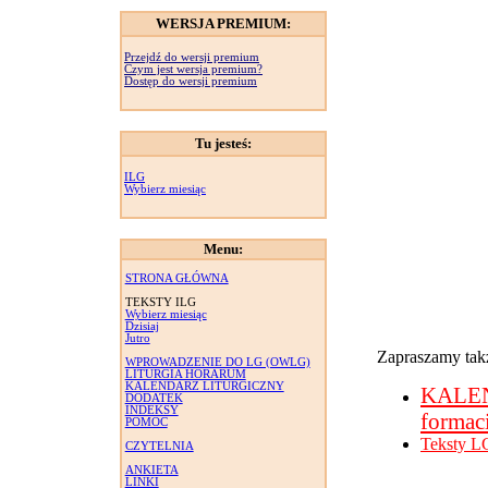
WERSJA PREMIUM:
Przejdź do wersji premium
Czym jest wersja premium?
Dostęp do wersji premium
Tu jesteś:
ILG
Wybierz miesiąc
Menu:
STRONA GŁÓWNA
TEKSTY ILG
Wybierz miesiąc
Dzisiaj
Jutro
Zapraszamy takż
WPROWADZENIE DO LG (OWLG)
LITURGIA HORARUM
KALENDARZ LITURGICZNY
KALE
DODATEK
INDEKSY
formac
POMOC
Teksty L
CZYTELNIA
ANKIETA
LINKI