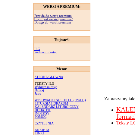
WERSJA PREMIUM:
Przejdź do wersji premium
Czym jest wersja premium?
Dostęp do wersji premium
Tu jesteś:
ILG
Wybierz miesiąc
Menu:
STRONA GŁÓWNA
TEKSTY ILG
Wybierz miesiąc
Dzisiaj
Jutro
Zapraszamy takż
WPROWADZENIE DO LG (OWLG)
LITURGIA HORARUM
KALENDARZ LITURGICZNY
KALE
DODATEK
INDEKSY
formac
POMOC
Teksty L
CZYTELNIA
ANKIETA
LINKI