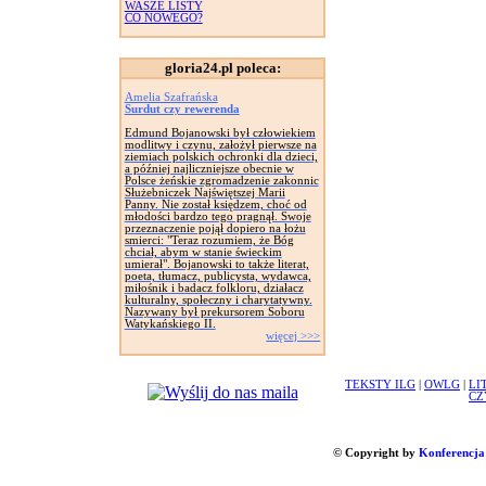
WASZE LISTY
CO NOWEGO?
gloria24.pl poleca:
Amelia Szafrańska
Surdut czy rewerenda
Edmund Bojanowski był człowiekiem
modlitwy i czynu, założył pierwsze na
ziemiach polskich ochronki dla dzieci,
a później najliczniejsze obecnie w
Polsce żeńskie zgromadzenie zakonnic
Służebniczek Najświętszej Marii
Panny. Nie został księdzem, choć od
młodości bardzo tego pragnął. Swoje
przeznaczenie pojął dopiero na łożu
smierci: "Teraz rozumiem, że Bóg
chciał, abym w stanie świeckim
umierał". Bojanowski to także literat,
poeta, tłumacz, publicysta, wydawca,
miłośnik i badacz folkloru, działacz
kulturalny, społeczny i charytatywny.
Nazywany był prekursorem Soboru
Watykańskiego II.
więcej >>>
TEKSTY ILG
|
OWLG
|
LI
CZ
© Copyright by
Konferencja 