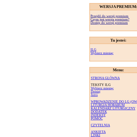
WERSJA PREMIUM
Przejdź do wersji premium
Czym jest wersja premium?
Dostęp do wersji premium
Tu jesteś:
ILG
Wybierz miesiąc
Menu:
STRONA GŁÓWNA
TEKSTY ILG
Wybierz miesiąc
Dzisiaj
Jutro
WPROWADZENIE DO LG (OW
LITURGIA HORARUM
KALENDARZ LITURGICZNY
DODATEK
INDEKSY
POMOC
CZYTELNIA
ANKIETA
LINKI