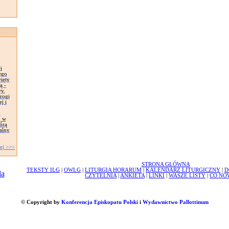
j
ego
ięty
ą -
y.
rogi
j i
m
o w
órą
alny
ej >>>
STRONA GŁÓWNA
TEKSTY ILG
|
OWLG
|
LITURGIA HORARUM
|
KALENDARZ LITURGICZNY
|
D
CZYTELNIA
|
ANKIETA
|
LINKI
|
WASZE LISTY
|
CO NO
© Copyright by
Konferencja Episkopatu Polski
i
Wydawnictwo Pallottinum