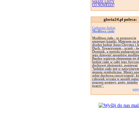
WASZE LISTY
CO NOWEGO?
gloria24.pl poleca:
Catherine Aubin
Modlitwa ciała
Modlitwa ciała - to propozycja
niniejszej książki. Mistrzem na te
drodze będzie Jezus Chrystus i J
Duch. Towarzyszem - uczeń - św
Dominik, a metodą pedagogiczn
jego dziewięć sposobów modlitw
Bardzo ważnym elementem tej d
będzie ciało w całej jego fizyczne
duchowej złożoności, ponieważ
"ludzkie ciało jest w najwyższy
stopniu symboliczne. Mieści on
sobie duchową rzeczywistość, kt
człowiek wyraża w sposób natur
poprzez postawy, gesty, mimikę
twarzy".
więc