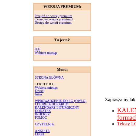
WERSJA PREMIUM:
Przejdź do wersji premium
Czym jest wersja premium?
Dostęp do wersji premium
Tu jesteś:
ILG
Wybierz miesiąc
Menu:
STRONA GŁÓWNA
TEKSTY ILG
Wybierz miesiąc
Dzisiaj
Jutro
Zapraszamy takż
WPROWADZENIE DO LG (OWLG)
LITURGIA HORARUM
KALENDARZ LITURGICZNY
KALE
DODATEK
INDEKSY
formac
POMOC
Teksty L
CZYTELNIA
ANKIETA
LINKI