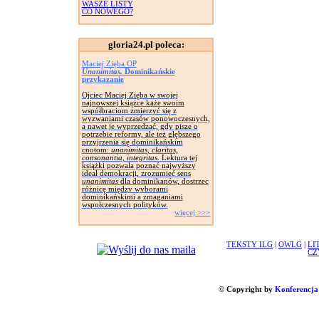
WASZE LISTY
CO NOWEGO?
gloria24.pl poleca:
Maciej Zięba OP
Unanimitas.
Dominikańskie
przykazanie
Ojciec Maciej Zięba w swojej
najnowszej książce każe swoim
współbraciom zmierzyć się z
wyzwaniami czasów ponowoczesnych,
a nawet je wyprzedzać, gdy pisze o
potrzebie reformy, ale też głębszego
przyjrzenia się dominikańskim
cnotom:
unanimitas, claritas,
consonantia, integritas.
Lektura tej
książki pozwala poznać najwyższy
ideał demokracji, zrozumieć sens
unanimitas
dla dominikanów, dostrzec
różnicę między wyborami
dominikańskimi a zmaganiami
wspołczesnych polityków.
więcej >>>
TEKSTY ILG
|
OWLG
|
LI
CZ
© Copyright by
Konferencja 