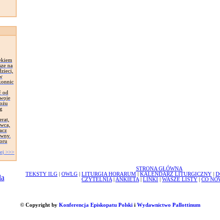
ekiem
sze na
zieci,
 w
konnic
ć od
Swoje
łożu
g
erat,
awca,
acz
ywny.
oru
ej >>>
STRONA GŁÓWNA
TEKSTY ILG
|
OWLG
|
LITURGIA HORARUM
|
KALENDARZ LITURGICZNY
|
D
CZYTELNIA
|
ANKIETA
|
LINKI
|
WASZE LISTY
|
CO NO
© Copyright by
Konferencja Episkopatu Polski
i
Wydawnictwo Pallottinum