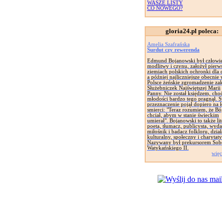
WASZE LISTY
CO NOWEGO?
gloria24.pl poleca:
Amelia Szafrańska
Surdut czy rewerenda
Edmund Bojanowski był człowi
modlitwy i czynu, założył pierw
ziemiach polskich ochronki dla d
a później najliczniejsze obecnie
Polsce żeńskie zgromadzenie za
Służebniczek Najświętszej Marii
Panny. Nie został księdzem, cho
młodości bardzo tego pragnął. 
przeznaczenie pojął dopiero na 
smierci: "Teraz rozumiem, że Bó
chciał, abym w stanie świeckim
umierał". Bojanowski to także lit
poeta, tłumacz, publicysta, wyd
miłośnik i badacz folkloru, dział
kulturalny, społeczny i charytat
Nazywany był prekursorem Sob
Watykańskiego II.
więc