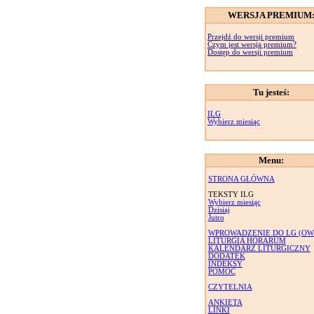
WERSJA PREMIUM
Przejdź do wersji premium
Czym jest wersja premium?
Dostęp do wersji premium
Tu jesteś:
ILG
Wybierz miesiąc
Menu:
STRONA GŁÓWNA
TEKSTY ILG
Wybierz miesiąc
Dzisiaj
Jutro
WPROWADZENIE DO LG (OW
LITURGIA HORARUM
KALENDARZ LITURGICZNY
DODATEK
INDEKSY
POMOC
CZYTELNIA
ANKIETA
LINKI