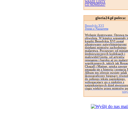
WASZE LISTY
CO NOWEGO?
gloria24.pl poleca:
Benedykt XVI
Jezus z Nazaretu
Wydanie ilustrowane. Oprawa tw
obwolutą. W książce wspaniały t
książki Benedykta XVI został
zilustrowany najwybitniejszymi
dziełami mistrzów zachodniego
malarstwa. Począwszy od miniat
średniowiecznych kodeksach i
malowideł Giotta, od artystów
renesansu i baroku aż po malarz
współczesnych, takich jak Rouau
Chagall i Matisse, sztuka zawsze
zmagała się z historią i postacią 
Album ten oferuje swoisty szlak
ikonograficzny biegnący równol
do pełnego tekstu papieskiego,
wzbogacający go o niektóre z
najpiękniejszych dzieł stworzon
ciągu wieków przez mistrzów pę
więc