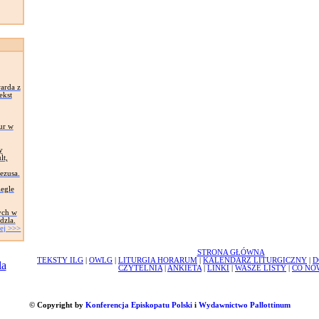
arda z
ekst
ur w
y
lt,
Jezusa.
egle
ych w
dzla.
ej >>>
STRONA GŁÓWNA
TEKSTY ILG
|
OWLG
|
LITURGIA HORARUM
|
KALENDARZ LITURGICZNY
|
D
CZYTELNIA
|
ANKIETA
|
LINKI
|
WASZE LISTY
|
CO NO
© Copyright by
Konferencja Episkopatu Polski
i
Wydawnictwo Pallottinum