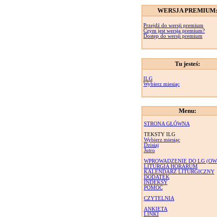
WERSJA PREMIUM
Przejdź do wersji premium
Czym jest wersja premium?
Dostęp do wersji premium
Tu jesteś:
ILG
Wybierz miesiąc
Menu:
STRONA GŁÓWNA
TEKSTY ILG
Wybierz miesiąc
Dzisiaj
Jutro
WPROWADZENIE DO LG (OW
LITURGIA HORARUM
KALENDARZ LITURGICZNY
DODATEK
INDEKSY
POMOC
CZYTELNIA
ANKIETA
LINKI