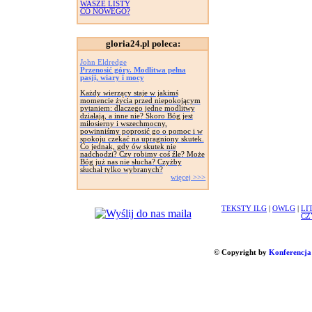
WASZE LISTY
CO NOWEGO?
gloria24.pl poleca:
John Eldredge
Przenosić góry. Modlitwa pełna
pasji, wiary i mocy
Każdy wierzący staje w jakimś
momencie życia przed niepokojącym
pytaniem: dlaczego jedne modlitwy
działają, a inne nie? Skoro Bóg jest
miłosierny i wszechmocny,
powinniśmy poprosić go o pomoc i w
spokoju czekać na upragniony skutek.
Co jednak, gdy ów skutek nie
nadchodzi? Czy robimy coś źle? Może
Bóg już nas nie słucha? Czyżby
słuchał tylko wybranych?
więcej >>>
TEKSTY ILG
|
OWLG
|
LI
CZ
© Copyright by
Konferencja 