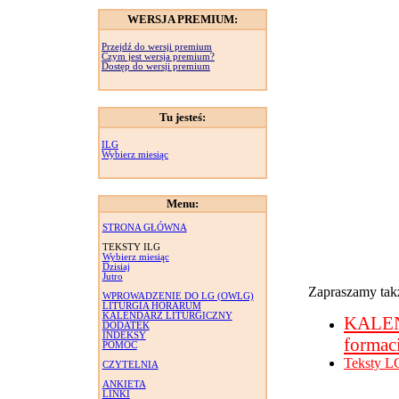
WERSJA PREMIUM:
Przejdź do wersji premium
Czym jest wersja premium?
Dostęp do wersji premium
Tu jesteś:
ILG
Wybierz miesiąc
Menu:
STRONA GŁÓWNA
TEKSTY ILG
Wybierz miesiąc
Dzisiaj
Jutro
Zapraszamy takż
WPROWADZENIE DO LG (OWLG)
LITURGIA HORARUM
KALENDARZ LITURGICZNY
KALE
DODATEK
INDEKSY
formac
POMOC
Teksty L
CZYTELNIA
ANKIETA
LINKI