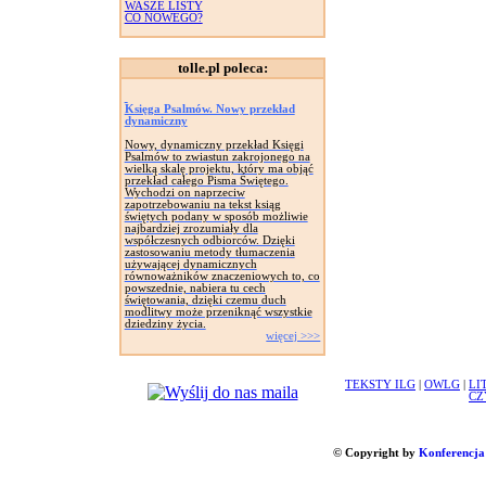
WASZE LISTY
CO NOWEGO?
tolle.pl poleca:
Księga Psalmów. Nowy przekład
dynamiczny
Nowy, dynamiczny przekład Księgi
Psalmów to zwiastun zakrojonego na
wielką skalę projektu, który ma objąć
przekład całego Pisma Świętego.
Wychodzi on naprzeciw
zapotrzebowaniu na tekst ksiąg
świętych podany w sposób możliwie
najbardziej zrozumiały dla
współczesnych odbiorców. Dzięki
zastosowaniu metody tłumaczenia
używającej dynamicznych
równoważników znaczeniowych to, co
powszednie, nabiera tu cech
świętowania, dzięki czemu duch
modlitwy może przeniknąć wszystkie
dziedziny życia.
więcej >>>
TEKSTY ILG
|
OWLG
|
LI
CZ
© Copyright by
Konferencja 