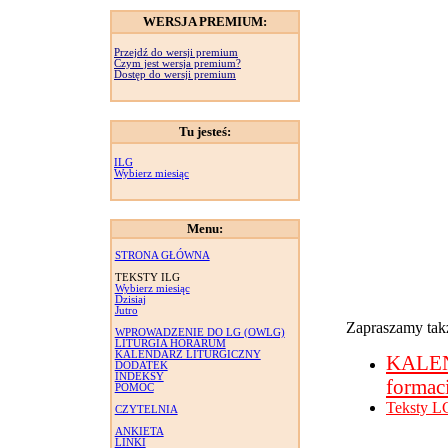
WERSJA PREMIUM:
Przejdź do wersji premium
Czym jest wersja premium?
Dostęp do wersji premium
Tu jesteś:
ILG
Wybierz miesiąc
Menu:
STRONA GŁÓWNA
TEKSTY ILG
Wybierz miesiąc
Dzisiaj
Jutro
Zapraszamy takż
WPROWADZENIE DO LG (OWLG)
LITURGIA HORARUM
KALENDARZ LITURGICZNY
KALE
DODATEK
INDEKSY
formac
POMOC
Teksty L
CZYTELNIA
ANKIETA
LINKI