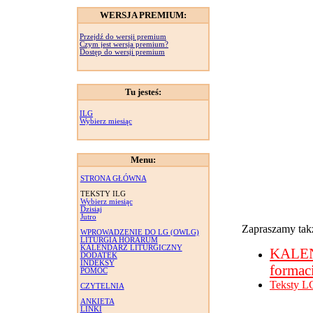
WERSJA PREMIUM:
Przejdź do wersji premium
Czym jest wersja premium?
Dostęp do wersji premium
Tu jesteś:
ILG
Wybierz miesiąc
Menu:
STRONA GŁÓWNA
TEKSTY ILG
Wybierz miesiąc
Dzisiaj
Jutro
Zapraszamy takż
WPROWADZENIE DO LG (OWLG)
LITURGIA HORARUM
KALENDARZ LITURGICZNY
KALE
DODATEK
INDEKSY
formac
POMOC
Teksty L
CZYTELNIA
ANKIETA
LINKI