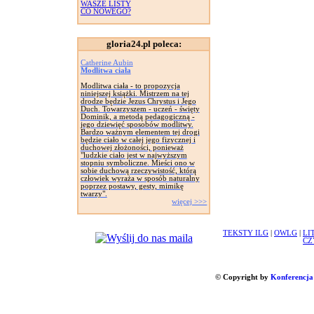
WASZE LISTY
CO NOWEGO?
gloria24.pl poleca:
Catherine Aubin
Modlitwa ciała
Modlitwa ciała - to propozycja
niniejszej książki. Mistrzem na tej
drodze będzie Jezus Chrystus i Jego
Duch. Towarzyszem - uczeń - święty
Dominik, a metodą pedagogiczną -
jego dziewięć sposobów modlitwy.
Bardzo ważnym elementem tej drogi
będzie ciało w całej jego fizycznej i
duchowej złożoności, ponieważ
"ludzkie ciało jest w najwyższym
stopniu symboliczne. Mieści ono w
sobie duchową rzeczywistość, którą
człowiek wyraża w sposób naturalny
poprzez postawy, gesty, mimikę
twarzy".
więcej >>>
TEKSTY ILG
|
OWLG
|
LI
CZ
© Copyright by
Konferencja 