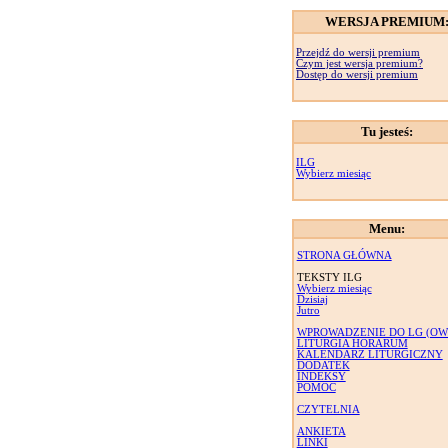
WERSJA PREMIUM
Przejdź do wersji premium
Czym jest wersja premium?
Dostęp do wersji premium
Tu jesteś:
ILG
Wybierz miesiąc
Menu:
STRONA GŁÓWNA
TEKSTY ILG
Wybierz miesiąc
Dzisiaj
Jutro
WPROWADZENIE DO LG (OW
LITURGIA HORARUM
KALENDARZ LITURGICZNY
DODATEK
INDEKSY
POMOC
CZYTELNIA
ANKIETA
LINKI