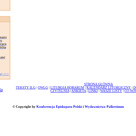
znany
wo
praca
bfita
atej
ej >>>
STRONA GŁÓWNA
TEKSTY ILG
|
OWLG
|
LITURGIA HORARUM
|
KALENDARZ LITURGICZNY
|
D
CZYTELNIA
|
ANKIETA
|
LINKI
|
WASZE LISTY
|
CO NO
© Copyright by
Konferencja Episkopatu Polski
i
Wydawnictwo Pallottinum