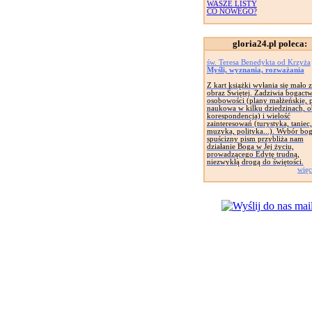
WASZE LISTY
CO NOWEGO?
gloria24.pl poleca:
św. Teresa Benedykta od Krzyża
Myśli, wyznania, rozważania
Z kart książki wyłania się mało 
obraz Świętej. Zadziwia bogact
osobowości (plany małżeńskie, 
naukowa w kilku dziedzinach, o
korespondencja) i wielość
zainteresowań (turystyka, taniec,
muzyka, polityka...). Wybór bog
spuścizny pism przybliża nam
działanie Boga w Jej życiu,
prowadzącego Edytę trudną,
niezwykłą drogą do świętości.
więc