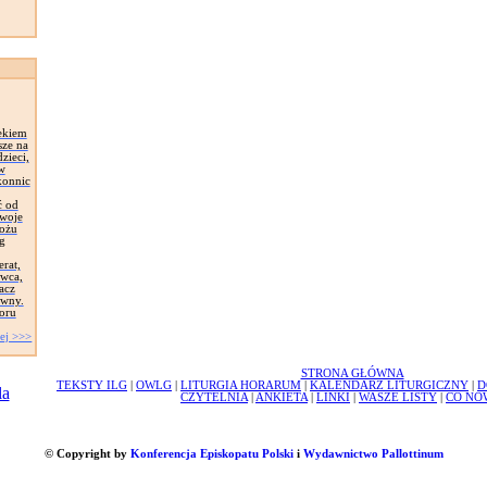
ekiem
sze na
zieci,
 w
konnic
ć od
Swoje
łożu
g
erat,
awca,
acz
ywny.
oru
ej >>>
STRONA GŁÓWNA
TEKSTY ILG
|
OWLG
|
LITURGIA HORARUM
|
KALENDARZ LITURGICZNY
|
D
CZYTELNIA
|
ANKIETA
|
LINKI
|
WASZE LISTY
|
CO NO
© Copyright by
Konferencja Episkopatu Polski
i
Wydawnictwo Pallottinum