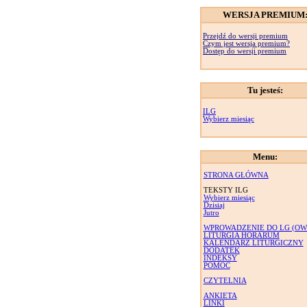
WERSJA PREMIUM
Przejdź do wersji premium
Czym jest wersja premium?
Dostęp do wersji premium
Tu jesteś:
ILG
Wybierz miesiąc
Menu:
STRONA GŁÓWNA
TEKSTY ILG
Wybierz miesiąc
Dzisiaj
Jutro
WPROWADZENIE DO LG (OW
LITURGIA HORARUM
KALENDARZ LITURGICZNY
DODATEK
INDEKSY
POMOC
CZYTELNIA
ANKIETA
LINKI