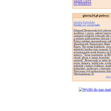
WASZE LISTY
CO NOWEGO?
gloria24.pl poleca:
Amelia Szafrańska
Surdut czy rewerenda
Edmund Bojanowski był człowi
modlitwy i czynu, założył pierw
ziemiach polskich ochronki dla d
a później najliczniejsze obecnie
Polsce żeńskie zgromadzenie za
Służebniczek Najświętszej Marii
Panny. Nie został księdzem, cho
młodości bardzo tego pragnął. 
przeznaczenie pojął dopiero na 
smierci: "Teraz rozumiem, że Bó
chciał, abym w stanie świeckim
umierał". Bojanowski to także lit
poeta, tłumacz, publicysta, wyd
miłośnik i badacz folkloru, dział
kulturalny, społeczny i charytat
Nazywany był prekursorem Sob
Watykańskiego II.
więc