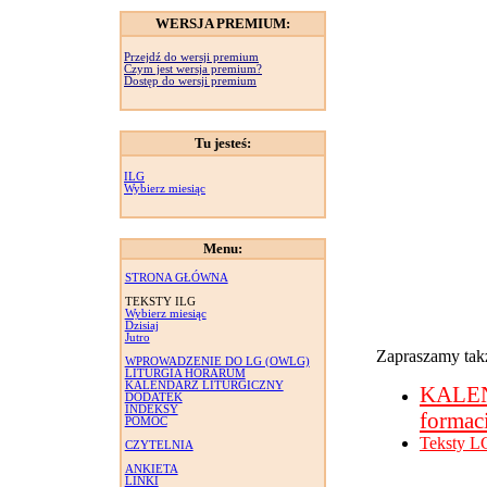
WERSJA PREMIUM:
Przejdź do wersji premium
Czym jest wersja premium?
Dostęp do wersji premium
Tu jesteś:
ILG
Wybierz miesiąc
Menu:
STRONA GŁÓWNA
TEKSTY ILG
Wybierz miesiąc
Dzisiaj
Jutro
Zapraszamy takż
WPROWADZENIE DO LG (OWLG)
LITURGIA HORARUM
KALENDARZ LITURGICZNY
KALE
DODATEK
INDEKSY
formac
POMOC
Teksty L
CZYTELNIA
ANKIETA
LINKI