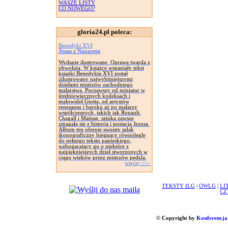
WASZE LISTY
CO NOWEGO?
gloria24.pl poleca:
Benedykt XVI
Jezus z Nazaretu
Wydanie ilustrowane. Oprawa twarda z
obwolutą. W książce wspaniały tekst
książki Benedykta XVI został
zilustrowany najwybitniejszymi
dziełami mistrzów zachodniego
malarstwa. Począwszy od miniatur w
średniowiecznych kodeksach i
malowideł Giotta, od artystów
renesansu i baroku aż po malarzy
współczesnych, takich jak Rouault,
Chagall i Matisse, sztuka zawsze
zmagała się z historią i postacią Jezusa.
Album ten oferuje swoisty szlak
ikonograficzny biegnący równolegle
do pełnego tekstu papieskiego,
wzbogacający go o niektóre z
najpiękniejszych dzieł stworzonych w
ciągu wieków przez mistrzów pędzla.
więcej >>>
TEKSTY ILG
|
OWLG
|
LI
CZ
© Copyright by
Konferencja 