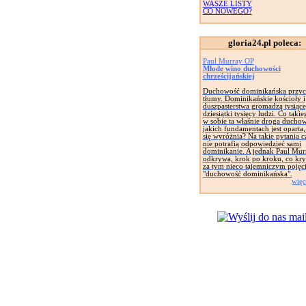
WASZE LISTY
CO NOWEGO?
gloria24.pl poleca:
Paul Murray OP
Młode wino duchowości
chrześcijańskiej
Duchowość dominikańska przyc
tłumy. Dominikańskie kościoły i
duszpasterstwa gromadzą tysiące
dziesiątki tysięcy ludzi. Co taki
w sobie ta właśnie droga ducho
jakich fundamentach jest oparta
się wyróżnia? Na takie pytania c
nie potrafią odpowiedzieć sami
dominikanie. A jednak Paul Mur
odkrywa, krok po kroku, co kryj
za tym nieco tajemniczym pojęc
"duchowość dominikańska".
więc