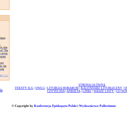
iąga
,
ego ma
wa? Na
, czym
zęsto
ray
e się
iem
ej >>>
STRONA GŁÓWNA
TEKSTY ILG
|
OWLG
|
LITURGIA HORARUM
|
KALENDARZ LITURGICZNY
|
D
CZYTELNIA
|
ANKIETA
|
LINKI
|
WASZE LISTY
|
CO NO
© Copyright by
Konferencja Episkopatu Polski
i
Wydawnictwo Pallottinum