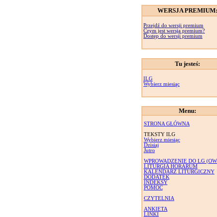
WERSJA PREMIUM
Przejdź do wersji premium
Czym jest wersja premium?
Dostęp do wersji premium
Tu jesteś:
ILG
Wybierz miesiąc
Menu:
STRONA GŁÓWNA
TEKSTY ILG
Wybierz miesiąc
Dzisiaj
Jutro
WPROWADZENIE DO LG (OW
LITURGIA HORARUM
KALENDARZ LITURGICZNY
DODATEK
INDEKSY
POMOC
CZYTELNIA
ANKIETA
LINKI