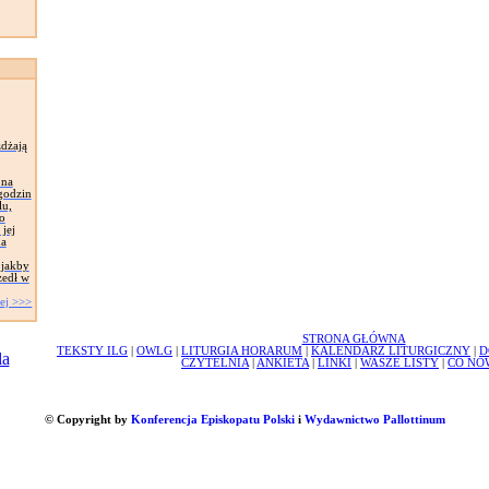
żdżają
 na
 godzin
lu,
o
jej
na
 jakby
zedł w
ej >>>
STRONA GŁÓWNA
TEKSTY ILG
|
OWLG
|
LITURGIA HORARUM
|
KALENDARZ LITURGICZNY
|
D
CZYTELNIA
|
ANKIETA
|
LINKI
|
WASZE LISTY
|
CO NO
© Copyright by
Konferencja Episkopatu Polski
i
Wydawnictwo Pallottinum