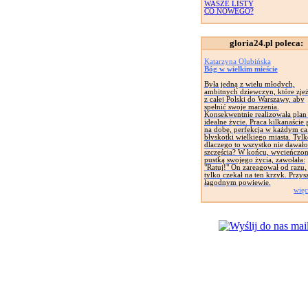
WASZE LISTY
CO NOWEGO?
gloria24.pl poleca:
Katarzyna Olubińska
Bóg w wielkim mieście
Była jedną z wielu młodych,
ambitnych dziewczyn, które zje
z całej Polski do Warszawy, aby
spełnić swoje marzenia.
Konsekwentnie realizowała plan
idealne życie. Praca kilkanaście
na dobę, perfekcja w każdym ca
błyskotki wielkiego miasta. Tylk
dlaczego to wszystko nie dawało 
szczęścia? W końcu, wycieńczo
pustką swojego życia, zawołała:
"Ratuj!" On zareagował od razu,
tylko czekał na ten krzyk. Przys
łagodnym powiewie.
więc