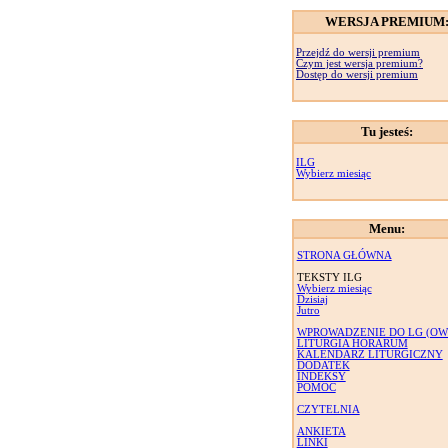
WERSJA PREMIUM
Przejdź do wersji premium
Czym jest wersja premium?
Dostęp do wersji premium
Tu jesteś:
ILG
Wybierz miesiąc
Menu:
STRONA GŁÓWNA
TEKSTY ILG
Wybierz miesiąc
Dzisiaj
Jutro
WPROWADZENIE DO LG (OW
LITURGIA HORARUM
KALENDARZ LITURGICZNY
DODATEK
INDEKSY
POMOC
CZYTELNIA
ANKIETA
LINKI