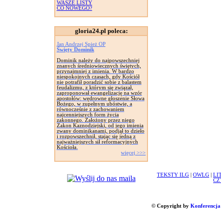
WASZE LISTY
CO NOWEGO?
gloria24.pl poleca:
Jan Andrzej Spież OP
Święty Dominik
Dominik należy do najpowszechniej
znanych średniowiecznych świętych,
przynajmniej z imienia. W bardzo
niespokojnych czasach, gdy Kościół
nie potrafił poradzić sobie z balastem
feudalizmu, z którym się związał,
zaproponował ewangelizację na wzór
apostołów: wędrowne głoszenie Słowa
Bożego, w zupełnym ubóstwie, a
równocześnie z zachowaniem
najcenniejszych form życia
zakonnego. Założony przez niego
Zakon Kaznodziejski, od jego imienia
zwany dominikanami, podjął to dzieło
i rozpowszechnił, stając się jedną z
najważniejszych sił reformacyjnych
Kościoła.
więcej >>>
TEKSTY ILG
|
OWLG
|
LI
CZ
© Copyright by
Konferencja 