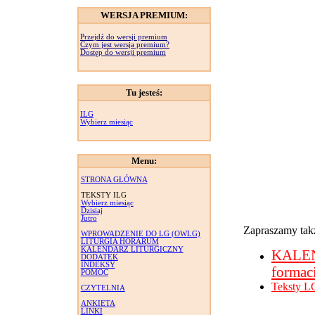
WERSJA PREMIUM:
Przejdź do wersji premium
Czym jest wersja premium?
Dostęp do wersji premium
Tu jesteś:
ILG
Wybierz miesiąc
Menu:
STRONA GŁÓWNA
TEKSTY ILG
Wybierz miesiąc
Dzisiaj
Jutro
Zapraszamy takż
WPROWADZENIE DO LG (OWLG)
LITURGIA HORARUM
KALENDARZ LITURGICZNY
KALE
DODATEK
INDEKSY
formac
POMOC
Teksty L
CZYTELNIA
ANKIETA
LINKI