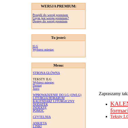
WERSJA PREMIUM:
Przejdź do wersji premium
Czym jest wersja premium?
Dostęp do wersji premium
Tu jesteś:
ILG
Wybierz miesiąc
Menu:
STRONA GŁÓWNA
TEKSTY ILG
Wybierz miesiąc
Dzisiaj
Jutro
Zapraszamy takż
WPROWADZENIE DO LG (OWLG)
LITURGIA HORARUM
KALENDARZ LITURGICZNY
KALE
DODATEK
INDEKSY
formac
POMOC
Teksty L
CZYTELNIA
ANKIETA
LINKI