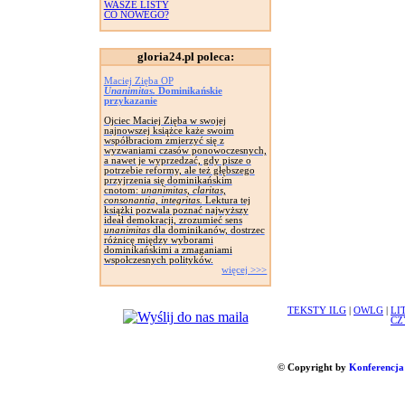
WASZE LISTY
CO NOWEGO?
gloria24.pl poleca:
Maciej Zięba OP
Unanimitas.
Dominikańskie
przykazanie
Ojciec Maciej Zięba w swojej
najnowszej książce każe swoim
współbraciom zmierzyć się z
wyzwaniami czasów ponowoczesnych,
a nawet je wyprzedzać, gdy pisze o
potrzebie reformy, ale też głębszego
przyjrzenia się dominikańskim
cnotom:
unanimitas, claritas,
consonantia, integritas.
Lektura tej
książki pozwala poznać najwyższy
ideał demokracji, zrozumieć sens
unanimitas
dla dominikanów, dostrzec
różnicę między wyborami
dominikańskimi a zmaganiami
wspołczesnych polityków.
więcej >>>
TEKSTY ILG
|
OWLG
|
LI
CZ
© Copyright by
Konferencja 