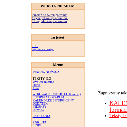
WERSJA PREMIUM:
Przejdź do wersji premium
Czym jest wersja premium?
Dostęp do wersji premium
Tu jesteś:
ILG
Wybierz miesiąc
Menu:
STRONA GŁÓWNA
TEKSTY ILG
Wybierz miesiąc
Dzisiaj
Jutro
Zapraszamy takż
WPROWADZENIE DO LG (OWLG)
LITURGIA HORARUM
KALENDARZ LITURGICZNY
KALE
DODATEK
INDEKSY
formac
POMOC
Teksty L
CZYTELNIA
ANKIETA
LINKI