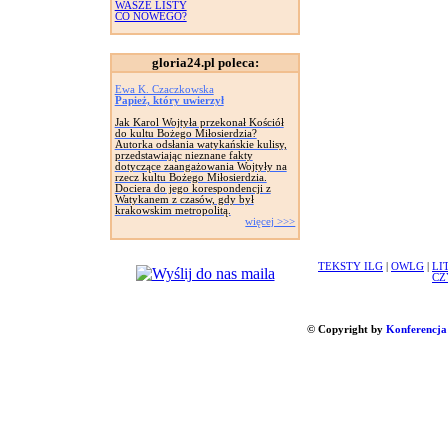
WASZE LISTY
CO NOWEGO?
gloria24.pl poleca:
Ewa K. Czaczkowska
Papież, który uwierzył
Jak Karol Wojtyła przekonał Kościół
do kultu Bożego Miłosierdzia?
Autorka odsłania watykańskie kulisy,
przedstawiając nieznane fakty
dotyczące zaangażowania Wojtyły na
rzecz kultu Bożego Miłosierdzia.
Dociera do jego korespondencji z
Watykanem z czasów, gdy był
krakowskim metropolitą.
więcej >>>
TEKSTY ILG
|
OWLG
|
LI
CZ
© Copyright by
Konferencja 