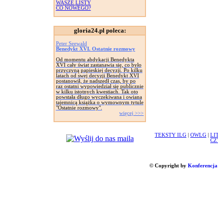
WASZE LISTY
CO NOWEGO?
gloria24.pl poleca:
Peter Seewald
Benedykt XVI. Ostatnie rozmowy
Od momentu abdykacji Benedykta
XVI cały świat zastanawia się, co było
przyczyną papieskiej decyzji. Po kilku
latach od swej decyzji Benedykt XVI
postanowił, że nadszedł czas, by po
raz ostatni wypowiedział się publicznie
w kilku istotnych kwestiach. Tak oto
powstała długo wyczekiwana i owiana
tajemnicą książka o wymownym tytule
"Ostatnie rozmowy".
więcej >>>
TEKSTY ILG
|
OWLG
|
LI
CZ
© Copyright by
Konferencja 