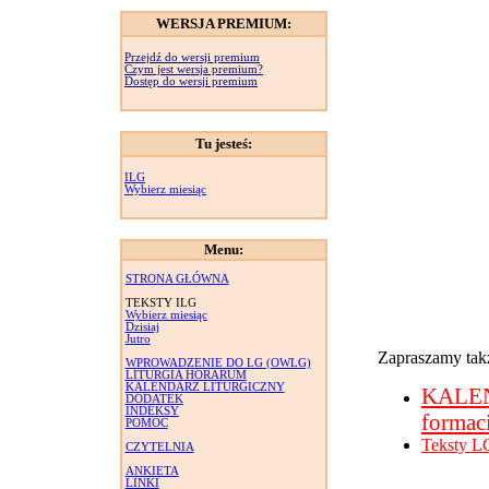
WERSJA PREMIUM:
Przejdź do wersji premium
Czym jest wersja premium?
Dostęp do wersji premium
Tu jesteś:
ILG
Wybierz miesiąc
Menu:
STRONA GŁÓWNA
TEKSTY ILG
Wybierz miesiąc
Dzisiaj
Jutro
Zapraszamy takż
WPROWADZENIE DO LG (OWLG)
LITURGIA HORARUM
KALENDARZ LITURGICZNY
KALE
DODATEK
INDEKSY
formac
POMOC
Teksty L
CZYTELNIA
ANKIETA
LINKI