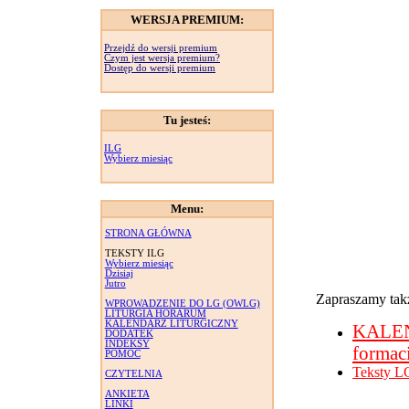
WERSJA PREMIUM:
Przejdź do wersji premium
Czym jest wersja premium?
Dostęp do wersji premium
Tu jesteś:
ILG
Wybierz miesiąc
Menu:
STRONA GŁÓWNA
TEKSTY ILG
Wybierz miesiąc
Dzisiaj
Jutro
Zapraszamy takż
WPROWADZENIE DO LG (OWLG)
LITURGIA HORARUM
KALENDARZ LITURGICZNY
KALE
DODATEK
INDEKSY
formac
POMOC
Teksty L
CZYTELNIA
ANKIETA
LINKI