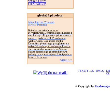
WASZE LISTY
CO NOWEGO?
gloria24.pl poleca:
Mary Fabyan Windeatt
Święty Dominik
Książka opowiada m.in. o
zwycięstwach Dominika nad diabłem i
nad herezją albigensów, jak również o
cudach, jakie czynił. Przedstawia
wielką wizję, jaką miała matka
Dominika przed jego przyjściem na
świat. W skrócie, to cudowna historia
św. Dominika, założyciela Zakonu
Kaznodziejskiego (dominikanów),
jednego z najważniejszych świętych w
historii Kościoła.
więcej >>>
TEKSTY ILG
|
OWLG
|
LI
CZ
© Copyright by
Konferencja 