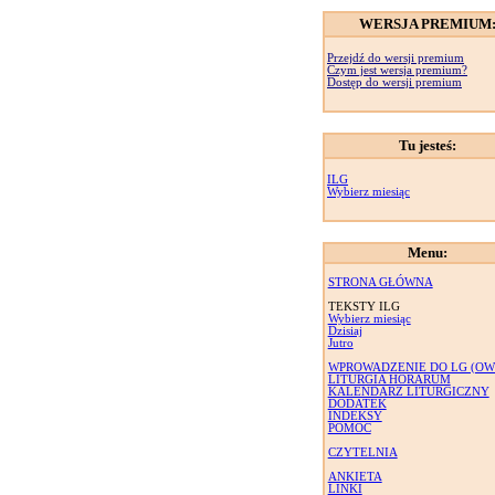
WERSJA PREMIUM
Przejdź do wersji premium
Czym jest wersja premium?
Dostęp do wersji premium
Tu jesteś:
ILG
Wybierz miesiąc
Menu:
STRONA GŁÓWNA
TEKSTY ILG
Wybierz miesiąc
Dzisiaj
Jutro
WPROWADZENIE DO LG (OW
LITURGIA HORARUM
KALENDARZ LITURGICZNY
DODATEK
INDEKSY
POMOC
CZYTELNIA
ANKIETA
LINKI