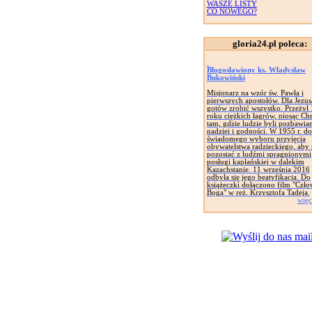
WASZE LISTY
CO NOWEGO?
gloria24.pl poleca:
Błogosławiony ks. Władysław
Bukowiński
Misjonarz na wzór św. Pawła i
pierwszych apostołów. Dla Jezus
gotów zrobić wszystko. Przeżył 
roku ciężkich łagrów, niosąc Ch
tam, gdzie ludzie byli pozbawian
nadziei i godności. W 1955 r. d
świadomego wyboru przyjęcia
obywatelstwa radzieckiego, aby
pozostać z ludźmi spragnionymi
posługi kapłańskiej w dalekim
Kazachstanie. 11 września 2016
odbyła się jego beatyfikacja. Do
książeczki dołączono film "Czło
Boga" w reż. Krzysztofa Tadeja.
więc