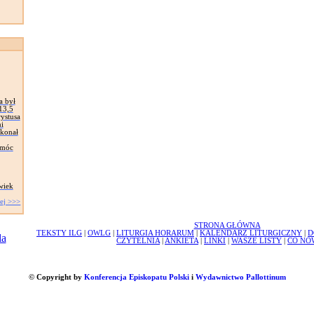
a był
13,5
rystusa
i
okonał
 móc
wiek
ej >>>
STRONA GŁÓWNA
TEKSTY ILG
|
OWLG
|
LITURGIA HORARUM
|
KALENDARZ LITURGICZNY
|
D
CZYTELNIA
|
ANKIETA
|
LINKI
|
WASZE LISTY
|
CO NO
© Copyright by
Konferencja Episkopatu Polski
i
Wydawnictwo Pallottinum