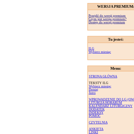
WERSJA PREMIUM
Przejdź do wersji premium
Czym jest wersja premium?
Dostęp do wersji premium
Tu jesteś:
ILG
Wybierz miesiąc
Menu:
STRONA GŁÓWNA
TEKSTY ILG
Wybierz miesiąc
Dzisiaj
Jutro
WPROWADZENIE DO LG (OW
LITURGIA HORARUM
KALENDARZ LITURGICZNY
DODATEK
INDEKSY
POMOC
CZYTELNIA
ANKIETA
LINKI