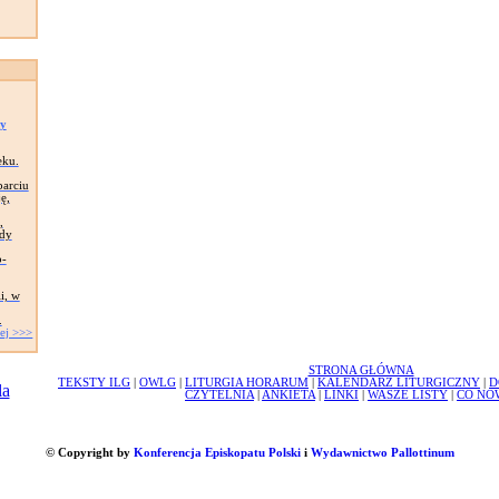
py
eku.
arciu
ę,
,
wdy
o-
i, w
.
ej >>>
STRONA GŁÓWNA
TEKSTY ILG
|
OWLG
|
LITURGIA HORARUM
|
KALENDARZ LITURGICZNY
|
D
CZYTELNIA
|
ANKIETA
|
LINKI
|
WASZE LISTY
|
CO NO
© Copyright by
Konferencja Episkopatu Polski
i
Wydawnictwo Pallottinum