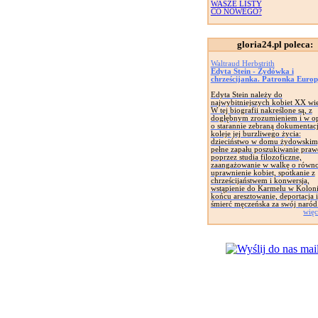
WASZE LISTY
CO NOWEGO?
gloria24.pl poleca:
Waltraud Herbstrith
Edyta Stein - Żydówka i
chrześcijanka. Patronka Euro
Edyta Stein należy do
najwybitniejszych kobiet XX wi
W tej biografii nakreślone są, z
dogłębnym zrozumieniem i w op
o starannie zebraną dokumentacj
koleje jej burzliwego życia:
dzieciństwo w domu żydowskim
pełne zapału poszukiwanie pra
poprzez studia filozoficzne,
zaangażowanie w walkę o równ
uprawnienie kobiet, spotkanie z
chrześcijaństwem i konwersja,
wstąpienie do Karmelu w Koloni
końcu aresztowanie, deportacja i
śmierć męczeńska za swój naród
więc