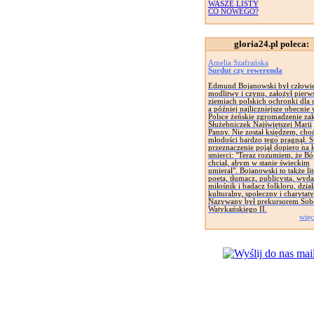
WASZE LISTY
CO NOWEGO?
gloria24.pl poleca:
Amelia Szafrańska
Surdut czy rewerenda
Edmund Bojanowski był człowi
modlitwy i czynu, założył pierw
ziemiach polskich ochronki dla d
a później najliczniejsze obecnie
Polsce żeńskie zgromadzenie za
Służebniczek Najświętszej Marii
Panny. Nie został księdzem, cho
młodości bardzo tego pragnął. 
przeznaczenie pojął dopiero na 
smierci: "Teraz rozumiem, że Bó
chciał, abym w stanie świeckim
umierał". Bojanowski to także lit
poeta, tłumacz, publicysta, wyd
miłośnik i badacz folkloru, dział
kulturalny, społeczny i charytat
Nazywany był prekursorem Sob
Watykańskiego II.
więc