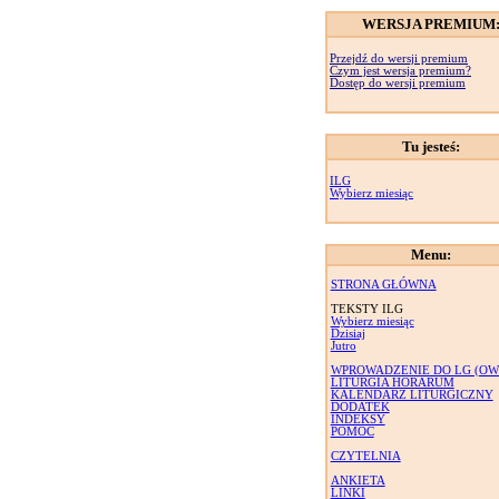
WERSJA PREMIUM
Przejdź do wersji premium
Czym jest wersja premium?
Dostęp do wersji premium
Tu jesteś:
ILG
Wybierz miesiąc
Menu:
STRONA GŁÓWNA
TEKSTY ILG
Wybierz miesiąc
Dzisiaj
Jutro
WPROWADZENIE DO LG (OW
LITURGIA HORARUM
KALENDARZ LITURGICZNY
DODATEK
INDEKSY
POMOC
CZYTELNIA
ANKIETA
LINKI