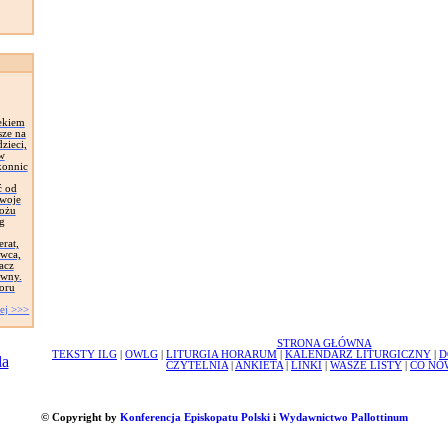
ekiem
sze na
zieci,
 w
konnic
ć od
Swoje
łożu
g
erat,
awca,
acz
ywny.
oru
ej >>>
STRONA GŁÓWNA
TEKSTY ILG
|
OWLG
|
LITURGIA HORARUM
|
KALENDARZ LITURGICZNY
|
D
CZYTELNIA
|
ANKIETA
|
LINKI
|
WASZE LISTY
|
CO NO
© Copyright by
Konferencja Episkopatu Polski
i
Wydawnictwo Pallottinum