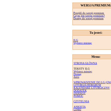
WERSJA PREMIUM
Przejdź do wersji premium
Czym jest wersja premium?
Dostęp do wersji premium
Tu jesteś:
ILG
Wybierz miesiąc
Menu:
STRONA GŁÓWNA
TEKSTY ILG
Wybierz miesiąc
Dzisiaj
Jutro
WPROWADZENIE DO LG (OW
LITURGIA HORARUM
KALENDARZ LITURGICZNY
DODATEK
INDEKSY
POMOC
CZYTELNIA
ANKIETA
LINKI