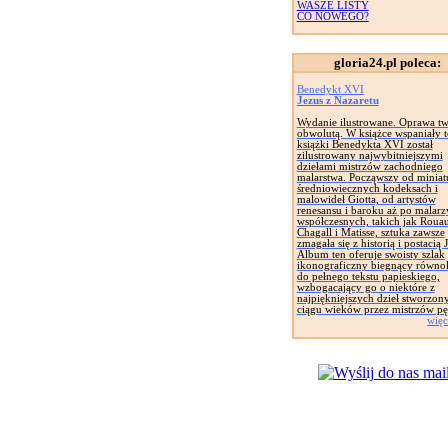
WASZE LISTY
CO NOWEGO?
gloria24.pl poleca:
Benedykt XVI
Jezus z Nazaretu
Wydanie ilustrowane. Oprawa tw
obwolutą. W książce wspaniały t
książki Benedykta XVI został
zilustrowany najwybitniejszymi
dziełami mistrzów zachodniego
malarstwa. Począwszy od miniat
średniowiecznych kodeksach i
malowideł Giotta, od artystów
renesansu i baroku aż po malarz
współczesnych, takich jak Rouau
Chagall i Matisse, sztuka zawsze
zmagała się z historią i postacią 
Album ten oferuje swoisty szlak
ikonograficzny biegnący równol
do pełnego tekstu papieskiego,
wzbogacający go o niektóre z
najpiękniejszych dzieł stworzon
ciągu wieków przez mistrzów pę
więc