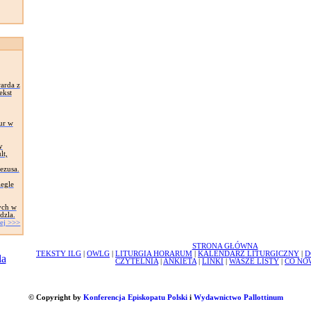
arda z
ekst
ur w
y
lt,
Jezusa.
egle
ych w
dzla.
ej >>>
STRONA GŁÓWNA
TEKSTY ILG
|
OWLG
|
LITURGIA HORARUM
|
KALENDARZ LITURGICZNY
|
D
CZYTELNIA
|
ANKIETA
|
LINKI
|
WASZE LISTY
|
CO NO
© Copyright by
Konferencja Episkopatu Polski
i
Wydawnictwo Pallottinum