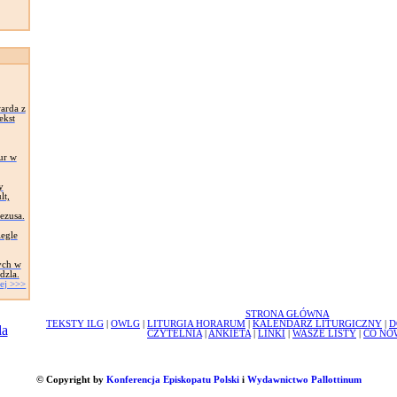
arda z
ekst
ur w
y
lt,
Jezusa.
egle
ych w
dzla.
ej >>>
STRONA GŁÓWNA
TEKSTY ILG
|
OWLG
|
LITURGIA HORARUM
|
KALENDARZ LITURGICZNY
|
D
CZYTELNIA
|
ANKIETA
|
LINKI
|
WASZE LISTY
|
CO NO
© Copyright by
Konferencja Episkopatu Polski
i
Wydawnictwo Pallottinum