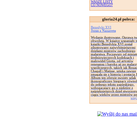
WASZE LISTY
CO NOWEGO?
gloria24.pl poleca:
Benedykt XVI
Jezus z Nazaretu
Wydanie ilustrowane. Oprawa tw
obwolutą. W książce wspaniały t
książki Benedykta XVI został
zilustrowany najwybitniejszymi
dziełami mistrzów zachodniego
malarstwa. Począwszy od miniat
średniowiecznych kodeksach i
malowideł Giotta, od artystów
renesansu i baroku aż po malarz
współczesnych, takich jak Rouau
Chagall i Matisse, sztuka zawsze
zmagała się z historią i postacią 
Album ten oferuje swoisty szlak
ikonograficzny biegnący równol
do pełnego tekstu papieskiego,
wzbogacający go o niektóre z
najpiękniejszych dzieł stworzon
ciągu wieków przez mistrzów pę
więc