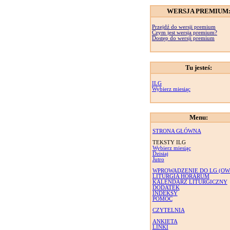
WERSJA PREMIUM
Przejdź do wersji premium
Czym jest wersja premium?
Dostęp do wersji premium
Tu jesteś:
ILG
Wybierz miesiąc
Menu:
STRONA GŁÓWNA
TEKSTY ILG
Wybierz miesiąc
Dzisiaj
Jutro
WPROWADZENIE DO LG (OW
LITURGIA HORARUM
KALENDARZ LITURGICZNY
DODATEK
INDEKSY
POMOC
CZYTELNIA
ANKIETA
LINKI