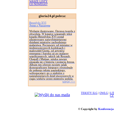
WASZE LISTY
CO NOWEGO?
gloria24.pl poleca:
Benedykt XVI
Jezus z Nazaretu
Wydanie ilustrowane. Oprawa twarda z
obwolutą. W książce wspaniały tekst
książki Benedykta XVI został
zilustrowany najwybitniejszymi
dziełami mistrzów zachodniego
malarstwa. Począwszy od miniatur w
średniowiecznych kodeksach i
malowideł Giotta, od artystów
renesansu i baroku aż po malarzy
współczesnych, takich jak Rouault,
Chagall i Matisse, sztuka zawsze
zmagała się z historią i postacią Jezusa.
Album ten oferuje swoisty szlak
ikonograficzny biegnący równolegle
do pełnego tekstu papieskiego,
wzbogacający go o niektóre z
najpiękniejszych dzieł stworzonych w
ciągu wieków przez mistrzów pędzla.
więcej >>>
TEKSTY ILG
|
OWLG
|
LI
CZ
© Copyright by
Konferencja 