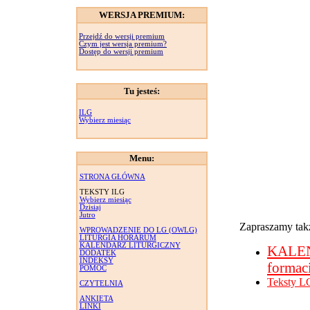
WERSJA PREMIUM:
Przejdź do wersji premium
Czym jest wersja premium?
Dostęp do wersji premium
Tu jesteś:
ILG
Wybierz miesiąc
Menu:
STRONA GŁÓWNA
TEKSTY ILG
Wybierz miesiąc
Dzisiaj
Jutro
Zapraszamy takż
WPROWADZENIE DO LG (OWLG)
LITURGIA HORARUM
KALENDARZ LITURGICZNY
KALE
DODATEK
INDEKSY
formac
POMOC
Teksty L
CZYTELNIA
ANKIETA
LINKI