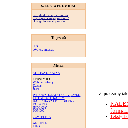
WERSJA PREMIUM:
Przejdź do wersji premium
Czym jest wersja premium?
Dostęp do wersji premium
Tu jesteś:
ILG
Wybierz miesiąc
Menu:
STRONA GŁÓWNA
TEKSTY ILG
Wybierz miesiąc
Dzisiaj
Jutro
Zapraszamy takż
WPROWADZENIE DO LG (OWLG)
LITURGIA HORARUM
KALENDARZ LITURGICZNY
KALE
DODATEK
INDEKSY
formac
POMOC
Teksty L
CZYTELNIA
ANKIETA
LINKI