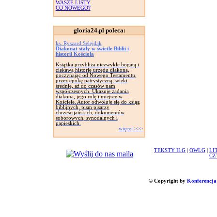
WASZE LISTY
CO NOWEGO?
gloria24.pl poleca:
ks. Ryszard Selejdak
Diakonat stały w świetle Biblii i
historii Kościoła
Książka przybliża niezwykle bogatą i
ciekawą historię urzędu diakona,
poczynając od Nowego Testamentu,
przez epokę patrystyczną, wieki
średnie, aż do czasów nam
współczesnych. Ukazuje zadania
diakona, jego rolę i miejsce w
Kościele. Autor odwołuje się do ksiąg
biblijnych, pism pisarzy
chrześcijańskich, dokumentów
soborowych, synodalnych i
papieskich.
więcej >>>
TEKSTY ILG
|
OWLG
|
LI
CZ
© Copyright by
Konferencja 