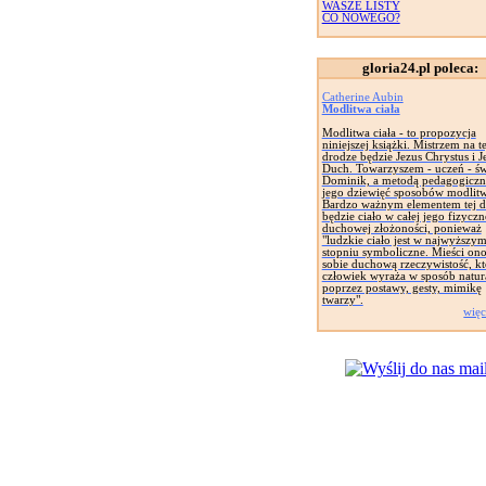
WASZE LISTY
CO NOWEGO?
gloria24.pl poleca:
Catherine Aubin
Modlitwa ciała
Modlitwa ciała - to propozycja
niniejszej książki. Mistrzem na te
drodze będzie Jezus Chrystus i J
Duch. Towarzyszem - uczeń - św
Dominik, a metodą pedagogiczn
jego dziewięć sposobów modlitw
Bardzo ważnym elementem tej d
będzie ciało w całej jego fizyczne
duchowej złożoności, ponieważ
"ludzkie ciało jest w najwyższy
stopniu symboliczne. Mieści on
sobie duchową rzeczywistość, kt
człowiek wyraża w sposób natur
poprzez postawy, gesty, mimikę
twarzy".
więc