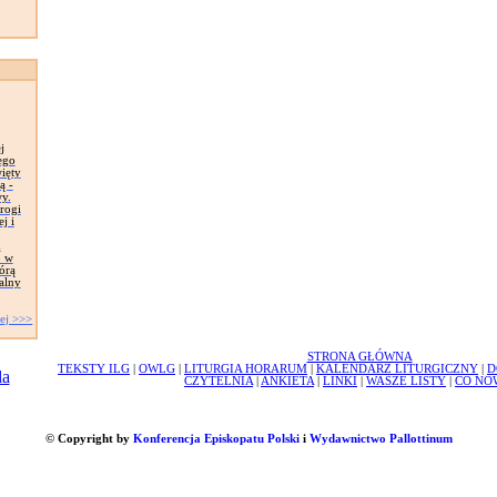
j
ego
ięty
ą -
y.
rogi
j i
m
o w
órą
alny
ej >>>
STRONA GŁÓWNA
TEKSTY ILG
|
OWLG
|
LITURGIA HORARUM
|
KALENDARZ LITURGICZNY
|
D
CZYTELNIA
|
ANKIETA
|
LINKI
|
WASZE LISTY
|
CO NO
© Copyright by
Konferencja Episkopatu Polski
i
Wydawnictwo Pallottinum