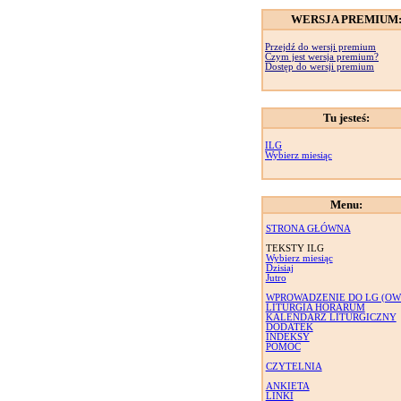
WERSJA PREMIUM
Przejdź do wersji premium
Czym jest wersja premium?
Dostęp do wersji premium
Tu jesteś:
ILG
Wybierz miesiąc
Menu:
STRONA GŁÓWNA
TEKSTY ILG
Wybierz miesiąc
Dzisiaj
Jutro
WPROWADZENIE DO LG (OW
LITURGIA HORARUM
KALENDARZ LITURGICZNY
DODATEK
INDEKSY
POMOC
CZYTELNIA
ANKIETA
LINKI