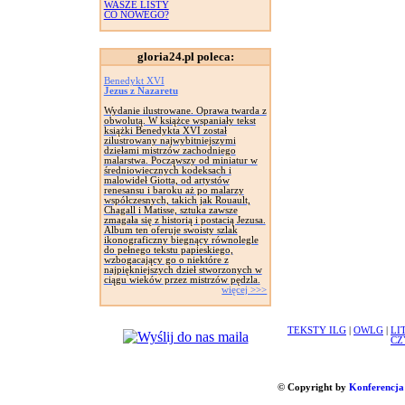
WASZE LISTY
CO NOWEGO?
gloria24.pl poleca:
Benedykt XVI
Jezus z Nazaretu
Wydanie ilustrowane. Oprawa twarda z
obwolutą. W książce wspaniały tekst
książki Benedykta XVI został
zilustrowany najwybitniejszymi
dziełami mistrzów zachodniego
malarstwa. Począwszy od miniatur w
średniowiecznych kodeksach i
malowideł Giotta, od artystów
renesansu i baroku aż po malarzy
współczesnych, takich jak Rouault,
Chagall i Matisse, sztuka zawsze
zmagała się z historią i postacią Jezusa.
Album ten oferuje swoisty szlak
ikonograficzny biegnący równolegle
do pełnego tekstu papieskiego,
wzbogacający go o niektóre z
najpiękniejszych dzieł stworzonych w
ciągu wieków przez mistrzów pędzla.
więcej >>>
TEKSTY ILG
|
OWLG
|
LI
CZ
© Copyright by
Konferencja 