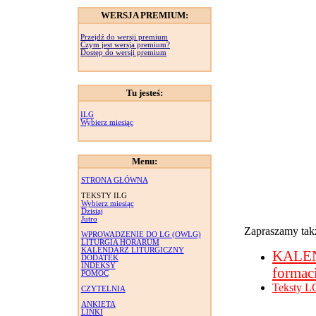
WERSJA PREMIUM:
Przejdź do wersji premium
Czym jest wersja premium?
Dostęp do wersji premium
Tu jesteś:
ILG
Wybierz miesiąc
Menu:
STRONA GŁÓWNA
TEKSTY ILG
Wybierz miesiąc
Dzisiaj
Jutro
Zapraszamy takż
WPROWADZENIE DO LG (OWLG)
LITURGIA HORARUM
KALENDARZ LITURGICZNY
KALE
DODATEK
INDEKSY
formac
POMOC
Teksty L
CZYTELNIA
ANKIETA
LINKI