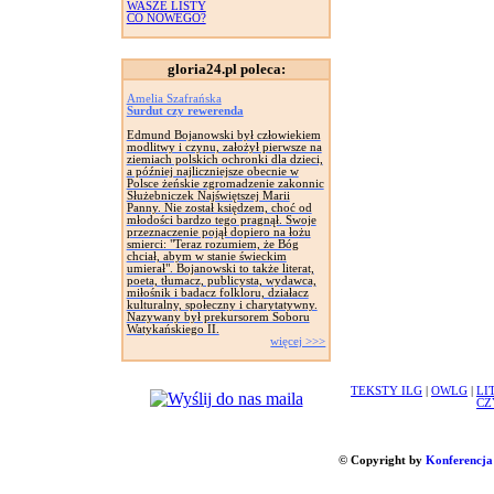
WASZE LISTY
CO NOWEGO?
gloria24.pl poleca:
Amelia Szafrańska
Surdut czy rewerenda
Edmund Bojanowski był człowiekiem
modlitwy i czynu, założył pierwsze na
ziemiach polskich ochronki dla dzieci,
a później najliczniejsze obecnie w
Polsce żeńskie zgromadzenie zakonnic
Służebniczek Najświętszej Marii
Panny. Nie został księdzem, choć od
młodości bardzo tego pragnął. Swoje
przeznaczenie pojął dopiero na łożu
smierci: "Teraz rozumiem, że Bóg
chciał, abym w stanie świeckim
umierał". Bojanowski to także literat,
poeta, tłumacz, publicysta, wydawca,
miłośnik i badacz folkloru, działacz
kulturalny, społeczny i charytatywny.
Nazywany był prekursorem Soboru
Watykańskiego II.
więcej >>>
TEKSTY ILG
|
OWLG
|
LI
CZ
© Copyright by
Konferencja 