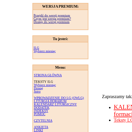
WERSJA PREMIUM:
Przejdź do wersji premium
Czym jest wersja premium?
Dostęp do wersji premium
Tu jesteś:
ILG
Wybierz miesiąc
Menu:
STRONA GŁÓWNA
TEKSTY ILG
Wybierz miesiąc
Dzisiaj
Jutro
Zapraszamy takż
WPROWADZENIE DO LG (OWLG)
LITURGIA HORARUM
KALENDARZ LITURGICZNY
KALE
DODATEK
INDEKSY
formac
POMOC
Teksty L
CZYTELNIA
ANKIETA
LINKI