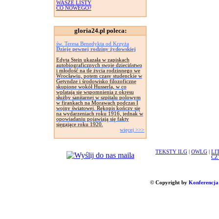
WASZE LISTY
CO NOWEGO?
gloria24.pl poleca:
św. Teresa Benedykta od Krzyża
Dzieje pewnej rodziny żydowskiej
Edyta Stein ukazała w zapiskach
autobiograficznych swoje dzieciństwo
i młodość na tle życia rodzinnego we
Wrocławiu, potem czasy studenckie w
Getyndze i środowisko filozoficzne
skupione wokół Husserla, w co
wplatają się wspomnienia z okresu
służby sanitarnej w szpitalu polowym
w firankach na Morawach podczas I
wojny światowej. Rękopis kończy się
na wydarzeniach roku 1916, jednak w
opowiadaniu pojawiają się fakty
sięgające roku 1920.
więcej >>>
TEKSTY ILG
|
OWLG
|
LI
CZ
© Copyright by
Konferencja 