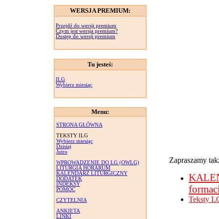
WERSJA PREMIUM:
Przejdź do wersji premium
Czym jest wersja premium?
Dostęp do wersji premium
Tu jesteś:
ILG
Wybierz miesiąc
Menu:
STRONA GŁÓWNA
TEKSTY ILG
Wybierz miesiąc
Dzisiaj
Jutro
Zapraszamy takż
WPROWADZENIE DO LG (OWLG)
LITURGIA HORARUM
KALENDARZ LITURGICZNY
KALE
DODATEK
INDEKSY
formac
POMOC
Teksty L
CZYTELNIA
ANKIETA
LINKI