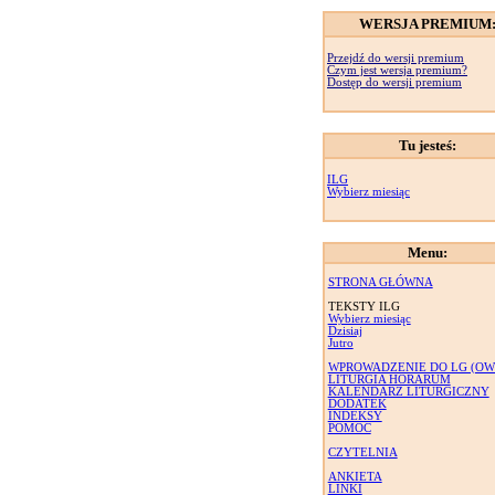
WERSJA PREMIUM
Przejdź do wersji premium
Czym jest wersja premium?
Dostęp do wersji premium
Tu jesteś:
ILG
Wybierz miesiąc
Menu:
STRONA GŁÓWNA
TEKSTY ILG
Wybierz miesiąc
Dzisiaj
Jutro
WPROWADZENIE DO LG (OW
LITURGIA HORARUM
KALENDARZ LITURGICZNY
DODATEK
INDEKSY
POMOC
CZYTELNIA
ANKIETA
LINKI