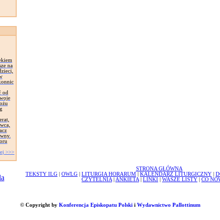
ekiem
sze na
zieci,
 w
konnic
ć od
Swoje
łożu
g
erat,
awca,
acz
ywny.
oru
ej >>>
STRONA GŁÓWNA
TEKSTY ILG
|
OWLG
|
LITURGIA HORARUM
|
KALENDARZ LITURGICZNY
|
D
CZYTELNIA
|
ANKIETA
|
LINKI
|
WASZE LISTY
|
CO NO
© Copyright by
Konferencja Episkopatu Polski
i
Wydawnictwo Pallottinum