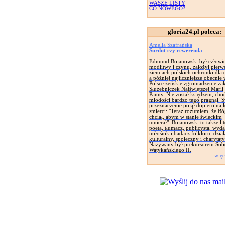
WASZE LISTY
CO NOWEGO?
gloria24.pl poleca:
Amelia Szafrańska
Surdut czy rewerenda
Edmund Bojanowski był człowi
modlitwy i czynu, założył pierw
ziemiach polskich ochronki dla d
a później najliczniejsze obecnie
Polsce żeńskie zgromadzenie za
Służebniczek Najświętszej Marii
Panny. Nie został księdzem, cho
młodości bardzo tego pragnął. 
przeznaczenie pojął dopiero na 
smierci: "Teraz rozumiem, że Bó
chciał, abym w stanie świeckim
umierał". Bojanowski to także lit
poeta, tłumacz, publicysta, wyd
miłośnik i badacz folkloru, dział
kulturalny, społeczny i charytat
Nazywany był prekursorem Sob
Watykańskiego II.
więc