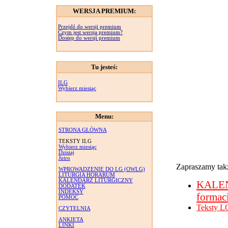
WERSJA PREMIUM:
Przejdź do wersji premium
Czym jest wersja premium?
Dostęp do wersji premium
Tu jesteś:
ILG
Wybierz miesiąc
Menu:
STRONA GŁÓWNA
TEKSTY ILG
Wybierz miesiąc
Dzisiaj
Jutro
Zapraszamy takż
WPROWADZENIE DO LG (OWLG)
LITURGIA HORARUM
KALENDARZ LITURGICZNY
KALE
DODATEK
INDEKSY
formac
POMOC
Teksty L
CZYTELNIA
ANKIETA
LINKI