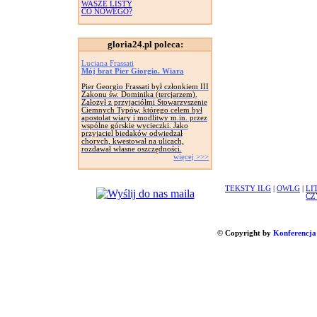
WASZE LISTY
CO NOWEGO?
gloria24.pl poleca:
Luciana Frassati
Mój brat Pier Giorgio. Wiara
Pier Georgio Frassati był członkiem III
Zakonu św. Dominika (tercjarzem).
Założył z przyjaciółmi Stowarzyszenie
Ciemnych Typów, którego celem był
apostolat wiary i modlitwy m.in. przez
wspólne górskie wycieczki. Jako
przyjaciel biedaków odwiedzał
chorych, kwestował na ulicach,
rozdawał własne oszczędności.
więcej >>>
TEKSTY ILG
|
OWLG
|
LI
CZ
© Copyright by
Konferencja 