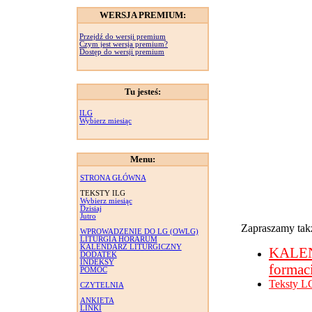
WERSJA PREMIUM:
Przejdź do wersji premium
Czym jest wersja premium?
Dostęp do wersji premium
Tu jesteś:
ILG
Wybierz miesiąc
Menu:
STRONA GŁÓWNA
TEKSTY ILG
Wybierz miesiąc
Dzisiaj
Jutro
Zapraszamy takż
WPROWADZENIE DO LG (OWLG)
LITURGIA HORARUM
KALENDARZ LITURGICZNY
KALE
DODATEK
INDEKSY
formac
POMOC
Teksty L
CZYTELNIA
ANKIETA
LINKI