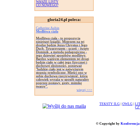
WASZE LISTY
CO NOWEGO?
gloria24.pl poleca:
Catherine Aubin
Modlitwa ciała
Modlitwa ciała - to propozycja
niniejszej książki. Mistrzem na tej
drodze będzie Jezus Chrystus i Jego
Duch. Towarzyszem - uczeń - święty
Dominik, a metodą pedagogiczną -
jego dziewięć sposobów modlitwy.
Bardzo ważnym elementem tej drogi
będzie ciało w całej jego fizycznej i
duchowej złożoności, ponieważ
"ludzkie ciało jest w najwyższym
stopniu symboliczne. Mieści ono w
sobie duchową rzeczywistość, którą
człowiek wyraża w sposób naturalny
poprzez postawy, gesty, mimikę
twarzy".
więcej >>>
TEKSTY ILG
|
OWLG
|
LI
CZ
© Copyright by
Konferencja 