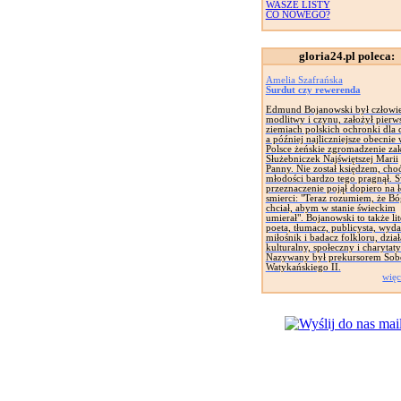
WASZE LISTY
CO NOWEGO?
gloria24.pl poleca:
Amelia Szafrańska
Surdut czy rewerenda
Edmund Bojanowski był człowi
modlitwy i czynu, założył pierw
ziemiach polskich ochronki dla d
a później najliczniejsze obecnie
Polsce żeńskie zgromadzenie za
Służebniczek Najświętszej Marii
Panny. Nie został księdzem, cho
młodości bardzo tego pragnął. 
przeznaczenie pojął dopiero na 
smierci: "Teraz rozumiem, że Bó
chciał, abym w stanie świeckim
umierał". Bojanowski to także lit
poeta, tłumacz, publicysta, wyd
miłośnik i badacz folkloru, dział
kulturalny, społeczny i charytat
Nazywany był prekursorem Sob
Watykańskiego II.
więc