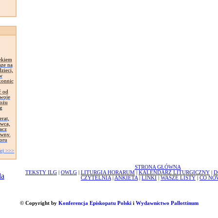
ekiem
sze na
zieci,
 w
konnic
ć od
Swoje
łożu
g
erat,
awca,
acz
ywny.
oru
ej >>>
STRONA GŁÓWNA
TEKSTY ILG
|
OWLG
|
LITURGIA HORARUM
|
KALENDARZ LITURGICZNY
|
D
CZYTELNIA
|
ANKIETA
|
LINKI
|
WASZE LISTY
|
CO NO
© Copyright by
Konferencja Episkopatu Polski
i
Wydawnictwo Pallottinum