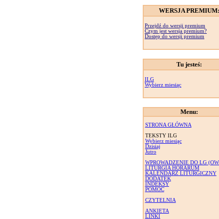
WERSJA PREMIUM
Przejdź do wersji premium
Czym jest wersja premium?
Dostęp do wersji premium
Tu jesteś:
ILG
Wybierz miesiąc
Menu:
STRONA GŁÓWNA
TEKSTY ILG
Wybierz miesiąc
Dzisiaj
Jutro
WPROWADZENIE DO LG (OW
LITURGIA HORARUM
KALENDARZ LITURGICZNY
DODATEK
INDEKSY
POMOC
CZYTELNIA
ANKIETA
LINKI