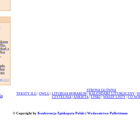
s
nikiem
Pio,
tkań z
Ojca
.
atło
Jest
jego
ej >>>
STRONA GŁÓWNA
TEKSTY ILG
|
OWLG
|
LITURGIA HORARUM
|
KALENDARZ LITURGICZNY
|
D
CZYTELNIA
|
ANKIETA
|
LINKI
|
WASZE LISTY
|
CO NO
© Copyright by
Konferencja Episkopatu Polski
i
Wydawnictwo Pallottinum