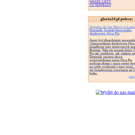
WASZE LISTY
CO NOWEGO?
gloria24.pl poleca:
Agostino da San Marco in Lami
Dziennik. Zapiski kierownika
duchowego Ojca Pio
Autor był długoletnim spowied
i kierownikiem duchowym Ojca 
świadkiem jego mistycznych spo
Bogiem. Nikt nie poznał duszy 
Pio tak wnikliwie, jak właśnie on
Dziennik zawiera słowa
wypowiedziane przez Ojca Pio
podczas ekstaz i rzuca cenne świ
na wiele wydarzeń z jego życia. 
też świadectwem rozwijania się 
kultu.
więc