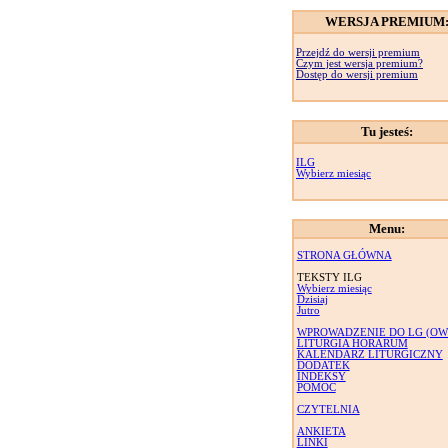
WERSJA PREMIUM
Przejdź do wersji premium
Czym jest wersja premium?
Dostęp do wersji premium
Tu jesteś:
ILG
Wybierz miesiąc
Menu:
STRONA GŁÓWNA
TEKSTY ILG
Wybierz miesiąc
Dzisiaj
Jutro
WPROWADZENIE DO LG (OW
LITURGIA HORARUM
KALENDARZ LITURGICZNY
DODATEK
INDEKSY
POMOC
CZYTELNIA
ANKIETA
LINKI