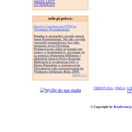
WASZE LISTY
CO NOWEGO?
tolle.pl poleca:
Raniero Cantalamessa OFMCap
Tajemnica Przemienienia
Książka w szczególny sposób ujmuje
temat Przemienienia. Nie jako zwykłą
opowieść ewangeliczną, lecz jako
tajemnicę życia Chrystusa.
Podstawowym celem tej książki jest
pomoc w kontemplacji, ożywianie jej
za pomocą objawienia biblijnego i
głębokich intuicji Ojców Kościoła.
Medytacje te wygłoszone były w
Domu Papieskim w poświęconym
Chrystusowi roku przygotowania do
Wielkiego Jubileuszu Roku 2000.
więcej >>>
TEKSTY ILG
|
OWLG
|
LI
CZ
© Copyright by
Konferencja 