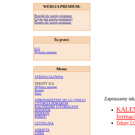
WERSJA PREMIUM:
Przejdź do wersji premium
Czym jest wersja premium?
Dostęp do wersji premium
Tu jesteś:
ILG
Wybierz miesiąc
Menu:
STRONA GŁÓWNA
TEKSTY ILG
Wybierz miesiąc
Dzisiaj
Jutro
Zapraszamy takż
WPROWADZENIE DO LG (OWLG)
LITURGIA HORARUM
KALENDARZ LITURGICZNY
KALE
DODATEK
INDEKSY
formac
POMOC
Teksty L
CZYTELNIA
ANKIETA
LINKI