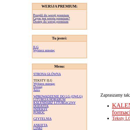
WERSJA PREMIUM:
Przejdź do wersji premium
Czym jest wersja premium?
Dostęp do wersji premium
Tu jesteś:
ILG
Wybierz miesiąc
Menu:
STRONA GŁÓWNA
TEKSTY ILG
Wybierz miesiąc
Dzisiaj
Jutro
Zapraszamy takż
WPROWADZENIE DO LG (OWLG)
LITURGIA HORARUM
KALENDARZ LITURGICZNY
KALE
DODATEK
INDEKSY
formac
POMOC
Teksty L
CZYTELNIA
ANKIETA
LINKI