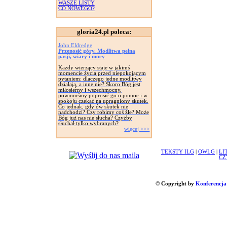
WASZE LISTY
CO NOWEGO?
gloria24.pl poleca:
John Eldredge
Przenosić góry. Modlitwa pełna
pasji, wiary i mocy
Każdy wierzący staje w jakimś
momencie życia przed niepokojącym
pytaniem: dlaczego jedne modlitwy
działają, a inne nie? Skoro Bóg jest
miłosierny i wszechmocny,
powinniśmy poprosić go o pomoc i w
spokoju czekać na upragniony skutek.
Co jednak, gdy ów skutek nie
nadchodzi? Czy robimy coś źle? Może
Bóg już nas nie słucha? Czyżby
słuchał tylko wybranych?
więcej >>>
TEKSTY ILG
|
OWLG
|
LI
CZ
© Copyright by
Konferencja 