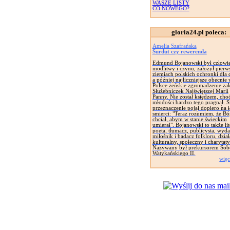
WASZE LISTY
CO NOWEGO?
gloria24.pl poleca:
Amelia Szafrańska
Surdut czy rewerenda
Edmund Bojanowski był człowi
modlitwy i czynu, założył pierw
ziemiach polskich ochronki dla d
a później najliczniejsze obecnie
Polsce żeńskie zgromadzenie za
Służebniczek Najświętszej Marii
Panny. Nie został księdzem, cho
młodości bardzo tego pragnął. 
przeznaczenie pojął dopiero na 
smierci: "Teraz rozumiem, że Bó
chciał, abym w stanie świeckim
umierał". Bojanowski to także lit
poeta, tłumacz, publicysta, wyd
miłośnik i badacz folkloru, dział
kulturalny, społeczny i charytat
Nazywany był prekursorem Sob
Watykańskiego II.
więc