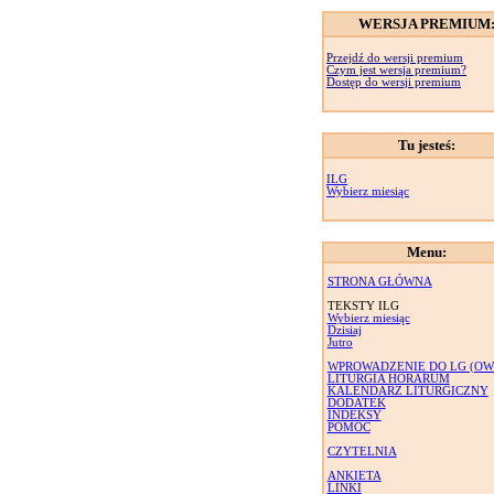
WERSJA PREMIUM
Przejdź do wersji premium
Czym jest wersja premium?
Dostęp do wersji premium
Tu jesteś:
ILG
Wybierz miesiąc
Menu:
STRONA GŁÓWNA
TEKSTY ILG
Wybierz miesiąc
Dzisiaj
Jutro
WPROWADZENIE DO LG (OW
LITURGIA HORARUM
KALENDARZ LITURGICZNY
DODATEK
INDEKSY
POMOC
CZYTELNIA
ANKIETA
LINKI