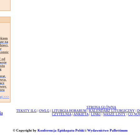
ekiem
sze na
zieci,
 w
konnic
ć od
Swoje
łożu
g
erat,
awca,
acz
ywny.
oru
ej >>>
STRONA GŁÓWNA
TEKSTY ILG
|
OWLG
|
LITURGIA HORARUM
|
KALENDARZ LITURGICZNY
|
D
CZYTELNIA
|
ANKIETA
|
LINKI
|
WASZE LISTY
|
CO NO
© Copyright by
Konferencja Episkopatu Polski
i
Wydawnictwo Pallottinum