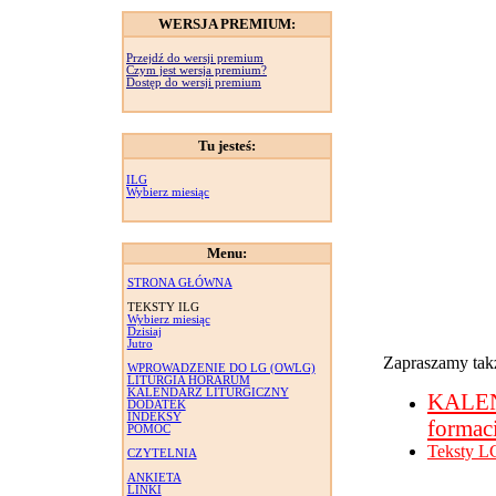
WERSJA PREMIUM:
Przejdź do wersji premium
Czym jest wersja premium?
Dostęp do wersji premium
Tu jesteś:
ILG
Wybierz miesiąc
Menu:
STRONA GŁÓWNA
TEKSTY ILG
Wybierz miesiąc
Dzisiaj
Jutro
Zapraszamy takż
WPROWADZENIE DO LG (OWLG)
LITURGIA HORARUM
KALENDARZ LITURGICZNY
KALE
DODATEK
INDEKSY
formac
POMOC
Teksty L
CZYTELNIA
ANKIETA
LINKI