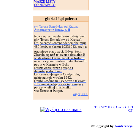
WASZE LISTY
CO NOWEGO?
gloria24.pl poleca:
św. Teresa Benedykta od Krzyża
Autoportret z listów, t. II
Nowe opracowanie listów Edyty Stein
(św. Teresy Benedykty od Krzyża).
Druga część korespondencji obejmuje
480 listów z okresu 19331942, czyli z
ostatniego etapu życia Edyty Stein.
Złożyło się nań jej życie i działalność
w klasztorze karmelitanek w Kolonii,
ucieczka przed nazistami do Holandii i
pobyt w Karmelu w Echt,
aresztowanie przez gestapo i
deportacja do obozu
koncentracyjnego w Oświęcimiu,
gdzie zginęła w roku 1942.
Opublikowane tu listy wraz z tekstami
z I tomu składają się na imponujący
portret wielkiej myślicielki i
współczesnej świętej.
więcej >>>
TEKSTY ILG
|
OWLG
|
LI
CZ
© Copyright by
Konferencja 